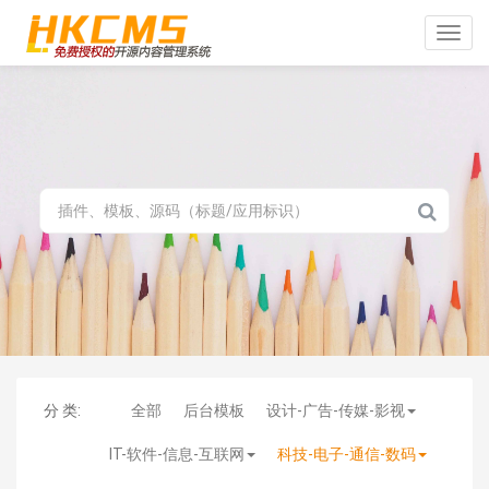
Toggle
naviga
分 类:
全部
后台模板
设计-广告-传媒-影视
IT-软件-信息-互联网
科技-电子-通信-数码