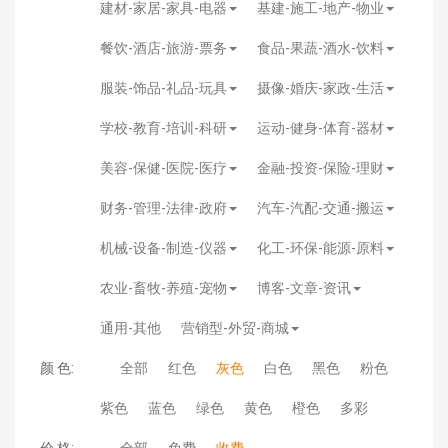
建材-家居-家具-电器
基建-施工-地产-物业
餐饮-酒店-旅游-票务
食品-果蔬-酒水-饮料
服装-饰品-礼品-玩具
摄像-婚庆-家政-生活
学校-教育-培训-科研
运动-健身-体育-器材
美容-保健-医院-医疗
金融-投资-保险-理财
财务-管理-法律-政府
汽车-汽配-交通-搬运
机械-设备-制造-仪器
化工-环保-能源-原料
农业-畜牧-养殖-宠物
博客-文章-资讯
通用-其他
营销型-外贸-商城
颜 色:
全部
红色
灰色
白色
黑色
粉色
紫色
蓝色
绿色
黄色
橙色
多彩