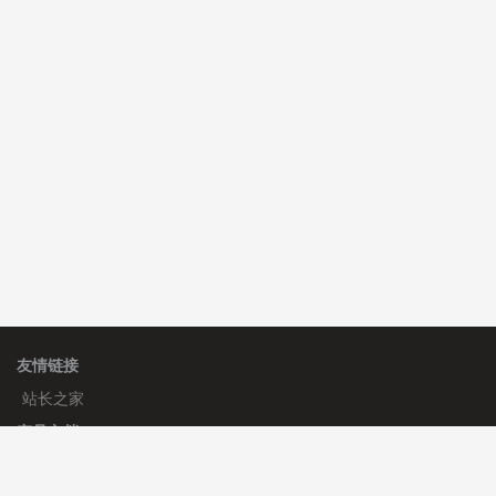
hk****71 安装《
响应式大气家居公司模板
》
￥10.00
心怀****i） 安装《
sitemap地图生成
》
免费
C**y 安装《
地图位置选取插件
》
免费
友情链接
站长之家
产品文档
使用手册
标签生成器
应用文档