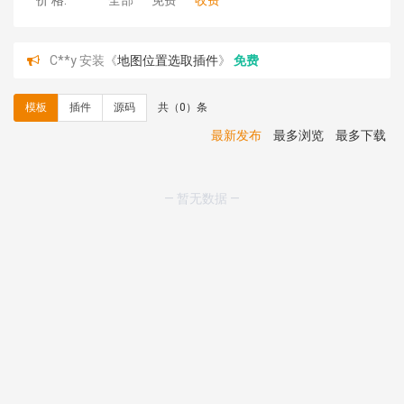
价 格:
全部
免费
收费
C**y 安装《
地图位置选取插件
》
免费
hk****08 安装《
Prism代码高亮插件
》
免费
hk****08 安装《
访客统计
》
免费
模板
插件
源码
共（0）条
hk****08 安装《
一键生成应用
》
免费
hk****08 安装《
禁止IP访问
》
免费
最新发布
最多浏览
最多下载
hk****80 安装《
响应式多语言企业公司简单通用模板
》
免费
hk****80 安装《
响应式多语言企业公司简单通用模板
》
— 暂无数据 —
免费
碧**天 安装《
文章采集插件（支持多模型）
》
￥20.00
hk****70 安装《
地图位置选取插件
》
免费
hk****70 安装《
sitemaps站点地图
》
免费
hk****28 安装《
Technoai科技人工智能IT服务多用途网
站模板
》
￥39.90
鸾**月 安装《
文件预览
》
￥9.90
C**y 安装《
响应式多语言白色主题通用企业站
》
免费
C**y 安装《
双语言响应式科技通用模板
》
免费
C**y 安装《
双语言响应式科技通用模板
》
免费
hk****82 安装《
响应式多语言会计机构模板
》
免费
hk****82 安装《
响应式多语言文化传媒模板
》
免费