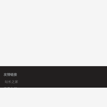
碧**天 安装《
文章采集插件（支持多模型）
》
￥20.00
理**房 安装《
响应式多语言蓝色主题通用企业模板
》
免
费
理**房 安装《
响应式多语言企业公司简单通用模板
》
免
费
友情链接
站长之家
产品文档
使用手册
标签生成器
应用文档
更新日志
官方帮助