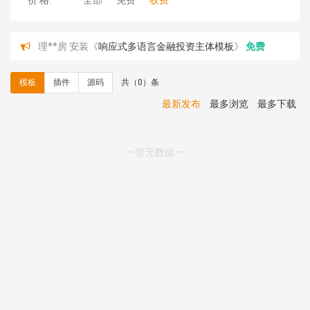
价 格:
全部
免费
收费
理**房 安装《
响应式多语言金融投资主体模板
》
免费
理**房 安装《
响应式多语言蓝色主题通用企业模板
》
免
费
模板
插件
源码
共（0）条
理**房 安装《
响应式多语言文化传媒模板
》
免费
理**房 安装《
响应式多语言会计机构模板
》
免费
最新发布
最多浏览
最多下载
hk****15 安装《
开源日历工具库
》
免费
hk****82 安装《
响应式多语言会计机构模板
》
免费
hk****82 安装《
响应式多语言文化传媒模板
》
免费
— 暂无数据 —
hk****71 安装《
响应式大气家居公司模板
》
￥10.00
心怀****i） 安装《
sitemap地图生成
》
免费
C**y 安装《
地图位置选取插件
》
免费
C**y 安装《
地图位置选取插件
》
免费
hk****08 安装《
Prism代码高亮插件
》
免费
hk****08 安装《
访客统计
》
免费
hk****08 安装《
一键生成应用
》
免费
hk****08 安装《
禁止IP访问
》
免费
hk****80 安装《
响应式多语言企业公司简单通用模板
》
免费
hk****80 安装《
响应式多语言企业公司简单通用模板
》
免费