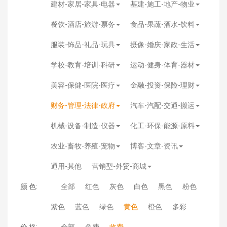
建材-家居-家具-电器
基建-施工-地产-物业
餐饮-酒店-旅游-票务
食品-果蔬-酒水-饮料
服装-饰品-礼品-玩具
摄像-婚庆-家政-生活
学校-教育-培训-科研
运动-健身-体育-器材
美容-保健-医院-医疗
金融-投资-保险-理财
财务-管理-法律-政府
汽车-汽配-交通-搬运
机械-设备-制造-仪器
化工-环保-能源-原料
农业-畜牧-养殖-宠物
博客-文章-资讯
通用-其他
营销型-外贸-商城
颜 色:
全部
红色
灰色
白色
黑色
粉色
紫色
蓝色
绿色
黄色
橙色
多彩