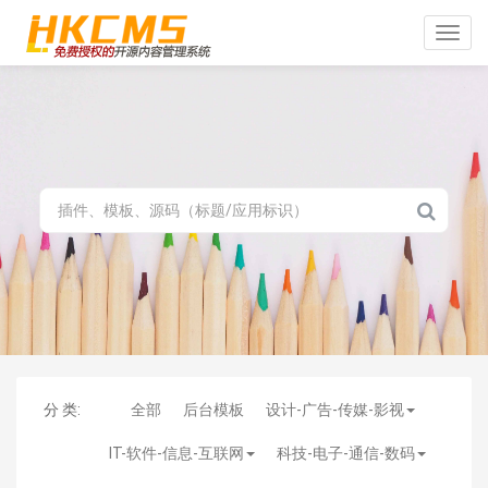
Toggle
naviga
分 类:
全部
后台模板
设计-广告-传媒-影视
IT-软件-信息-互联网
科技-电子-通信-数码