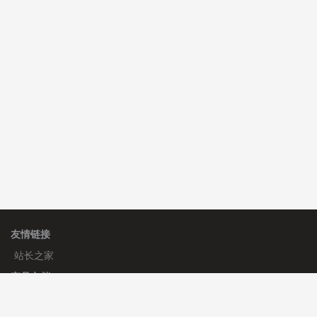
费
C**y 安装《
双语言响应式收缩导航式建筑行业模板
》
免
费
C**y 安装《
地图位置选取插件
》
免费
C**y 安装《
地图位置选取插件
》
免费
友情链接
站长之家
产品文档
使用手册
标签生成器
应用文档