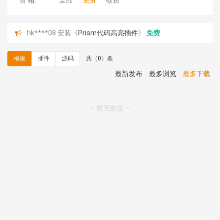
价 格:
全部
免费
收费
hk****08 安装《
Prism代码高亮插件
》
免费
hk****08 安装《
访客统计
》
免费
hk****08 安装《
一键生成应用
》
免费
模板
插件
源码
共（0）条
hk****08 安装《
禁止IP访问
》
免费
hk****80 安装《
响应式多语言企业公司简单通用模板
》
最新发布
最多浏览
最多下载
免费
hk****80 安装《
响应式多语言企业公司简单通用模板
》
免费
— 暂无数据 —
碧**天 安装《
文章采集插件（支持多模型）
》
￥20.00
hk****70 安装《
地图位置选取插件
》
免费
hk****70 安装《
sitemaps站点地图
》
免费
hk****28 安装《
Technoai科技人工智能IT服务多用途网
站模板
》
￥39.90
鸾**月 安装《
文件预览
》
￥9.90
C**y 安装《
响应式多语言白色主题通用企业站
》
免费
C**y 安装《
双语言响应式科技通用模板
》
免费
C**y 安装《
双语言响应式科技通用模板
》
免费
C**y 安装《
双语言响应式科技通用模板
》
免费
C**y 安装《
双语言响应式科技通用模板
》
免费
C**y 安装《
双语言响应式收缩导航式建筑行业模板
》
免