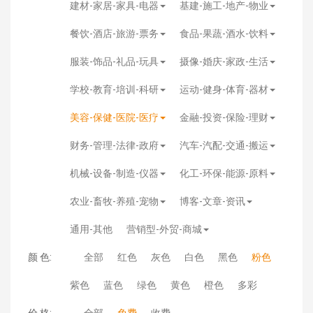
建材-家居-家具-电器
基建-施工-地产-物业
餐饮-酒店-旅游-票务
食品-果蔬-酒水-饮料
服装-饰品-礼品-玩具
摄像-婚庆-家政-生活
学校-教育-培训-科研
运动-健身-体育-器材
美容-保健-医院-医疗
金融-投资-保险-理财
财务-管理-法律-政府
汽车-汽配-交通-搬运
机械-设备-制造-仪器
化工-环保-能源-原料
农业-畜牧-养殖-宠物
博客-文章-资讯
通用-其他
营销型-外贸-商城
颜 色:
全部
红色
灰色
白色
黑色
粉色
紫色
蓝色
绿色
黄色
橙色
多彩