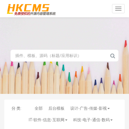
Toggle
naviga
分 类:
全部
后台模板
设计-广告-传媒-影视
IT-软件-信息-互联网
科技-电子-通信-数码