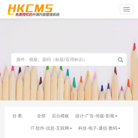
Toggle
naviga
分 类:
全部
后台模板
设计-广告-传媒-影视
IT-软件-信息-互联网
科技-电子-通信-数码