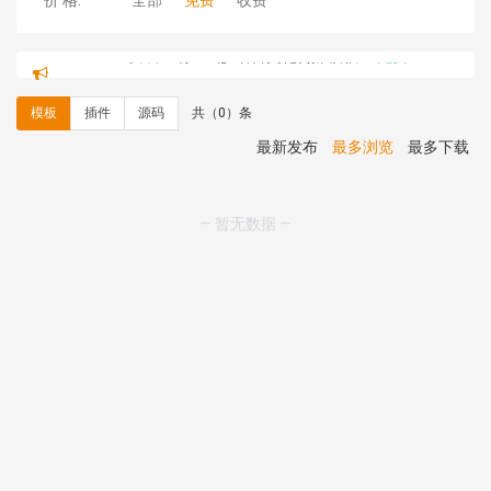
价 格:
全部
免费
收费
hk****71 安装《
响应式大气家居公司模板
》
￥10.00
心怀****i） 安装《
sitemap地图生成
》
免费
C**y 安装《
地图位置选取插件
》
免费
模板
插件
源码
共（0）条
C**y 安装《
地图位置选取插件
》
免费
hk****08 安装《
Prism代码高亮插件
》
免费
最新发布
最多浏览
最多下载
hk****08 安装《
访客统计
》
免费
hk****08 安装《
一键生成应用
》
免费
hk****08 安装《
禁止IP访问
》
免费
— 暂无数据 —
hk****80 安装《
响应式多语言企业公司简单通用模板
》
免费
hk****80 安装《
响应式多语言企业公司简单通用模板
》
免费
碧**天 安装《
文章采集插件（支持多模型）
》
￥20.00
hk****70 安装《
地图位置选取插件
》
免费
hk****70 安装《
sitemaps站点地图
》
免费
hk****28 安装《
Technoai科技人工智能IT服务多用途网
站模板
》
￥39.90
鸾**月 安装《
文件预览
》
￥9.90
C**y 安装《
响应式多语言白色主题通用企业站
》
免费
C**y 安装《
双语言响应式科技通用模板
》
免费