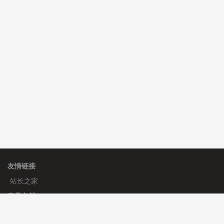
C**y 安装《
双语言响应式科技通用模板
》
免费
hk****82 安装《
响应式多语言会计机构模板
》
免费
hk****82 安装《
响应式多语言文化传媒模板
》
免费
友情链接
站长之家
产品文档
使用手册
标签生成器
应用文档