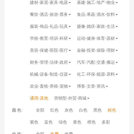
建材-家居-家具-电器
基建-施工-地产-物业
餐饮-酒店-旅游-票务
食品-果蔬-酒水-饮料
服装-饰品-礼品-玩具
摄像-婚庆-家政-生活
学校-教育-培训-科研
运动-健身-体育-器材
美容-保健-医院-医疗
金融-投资-保险-理财
财务-管理-法律-政府
汽车-汽配-交通-搬运
机械-设备-制造-仪器
化工-环保-能源-原料
农业-畜牧-养殖-宠物
博客-文章-资讯
通用-其他
营销型-外贸-商城
颜 色:
全部
红色
灰色
白色
黑色
粉色
紫色
蓝色
绿色
黄色
橙色
多彩