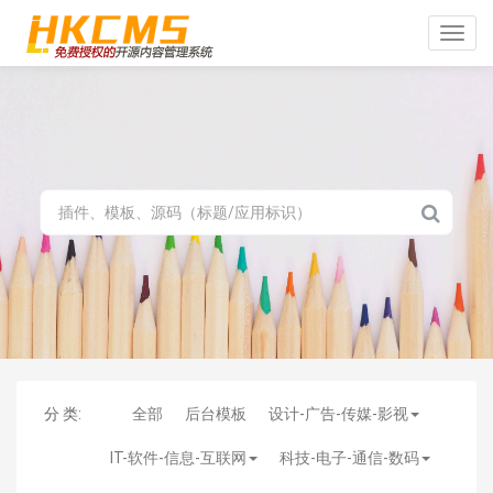
Toggle
naviga
分 类:
全部
后台模板
设计-广告-传媒-影视
IT-软件-信息-互联网
科技-电子-通信-数码