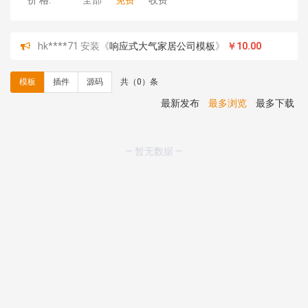
价 格:
全部
免费
收费
hk****71 安装《
响应式大气家居公司模板
》
￥10.00
心怀****i） 安装《
sitemap地图生成
》
免费
C**y 安装《
地图位置选取插件
》
免费
模板
插件
源码
共（0）条
C**y 安装《
地图位置选取插件
》
免费
hk****08 安装《
Prism代码高亮插件
》
免费
最新发布
最多浏览
最多下载
hk****08 安装《
访客统计
》
免费
hk****08 安装《
一键生成应用
》
免费
hk****08 安装《
禁止IP访问
》
免费
— 暂无数据 —
hk****80 安装《
响应式多语言企业公司简单通用模板
》
免费
hk****80 安装《
响应式多语言企业公司简单通用模板
》
免费
碧**天 安装《
文章采集插件（支持多模型）
》
￥20.00
hk****70 安装《
地图位置选取插件
》
免费
hk****70 安装《
sitemaps站点地图
》
免费
hk****28 安装《
Technoai科技人工智能IT服务多用途网
站模板
》
￥39.90
鸾**月 安装《
文件预览
》
￥9.90
C**y 安装《
响应式多语言白色主题通用企业站
》
免费
C**y 安装《
双语言响应式科技通用模板
》
免费