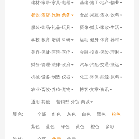
建材-家居-家具-电器
基建-施工-地产-物业
餐饮-酒店-旅游-票务
食品-果蔬-酒水-饮料
服装-饰品-礼品-玩具
摄像-婚庆-家政-生活
学校-教育-培训-科研
运动-健身-体育-器材
美容-保健-医院-医疗
金融-投资-保险-理财
财务-管理-法律-政府
汽车-汽配-交通-搬运
机械-设备-制造-仪器
化工-环保-能源-原料
农业-畜牧-养殖-宠物
博客-文章-资讯
通用-其他
营销型-外贸-商城
颜 色:
全部
红色
灰色
白色
黑色
粉色
紫色
蓝色
绿色
黄色
橙色
多彩