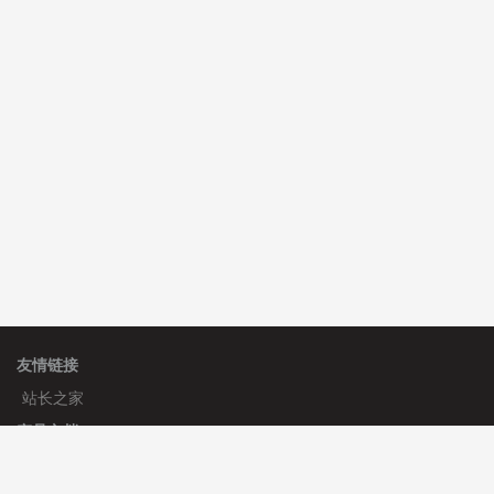
C**y 安装《
双语言响应式科技通用模板
》
免费
hk****82 安装《
响应式多语言会计机构模板
》
免费
hk****82 安装《
响应式多语言文化传媒模板
》
免费
友情链接
站长之家
产品文档
使用手册
标签生成器
应用文档