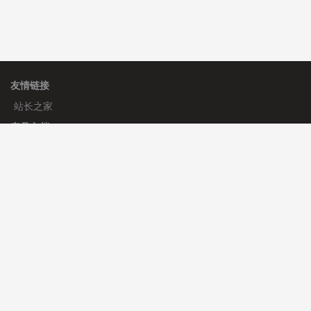
友情链接
站长之家
产品文档
使用手册
标签生成器
应用文档
更新日志
官方帮助
帮助中心
官方公告
使用帮助
安装与部署
服务支持
免费授权
使用协议
开发者中心