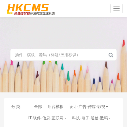
Toggle
naviga
分 类:
全部
后台模板
设计-广告-传媒-影视
IT-软件-信息-互联网
科技-电子-通信-数码