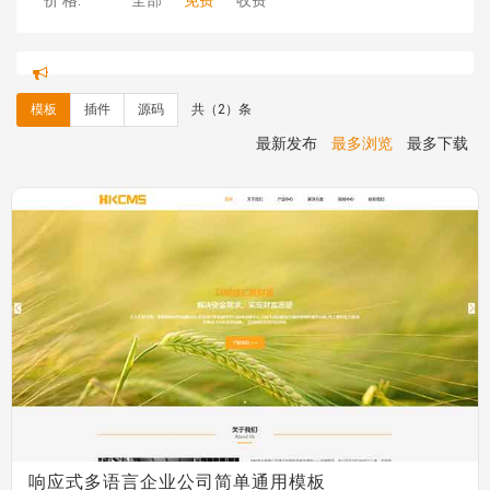
价 格:
全部
免费
收费
hk****71 安装《
响应式大气家居公司模板
》
￥10.00
心怀****i） 安装《
sitemap地图生成
》
免费
C**y 安装《
地图位置选取插件
》
免费
模板
插件
源码
共（2）条
C**y 安装《
地图位置选取插件
》
免费
hk****08 安装《
Prism代码高亮插件
》
免费
最新发布
最多浏览
最多下载
hk****08 安装《
访客统计
》
免费
hk****08 安装《
一键生成应用
》
免费
hk****08 安装《
禁止IP访问
》
免费
hk****80 安装《
响应式多语言企业公司简单通用模板
》
免费
hk****80 安装《
响应式多语言企业公司简单通用模板
》
免费
碧**天 安装《
文章采集插件（支持多模型）
》
￥20.00
hk****70 安装《
地图位置选取插件
》
免费
hk****70 安装《
sitemaps站点地图
》
免费
hk****28 安装《
Technoai科技人工智能IT服务多用途网
站模板
》
￥39.90
鸾**月 安装《
文件预览
》
￥9.90
C**y 安装《
响应式多语言白色主题通用企业站
》
免费
C**y 安装《
双语言响应式科技通用模板
》
免费