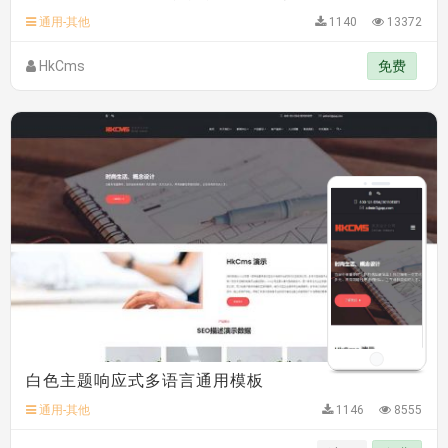
响应式多语言企业公司简单通用模板
C**y 安装《
双语言响应式科技通用模板
》
免费
hk****82 安装《
响应式多语言会计机构模板
》
免费
通用-其他
1140
13372
hk****82 安装《
响应式多语言文化传媒模板
》
免费
HkCms
免费
白色主题响应式多语言通用模板
通用-其他
1146
8555