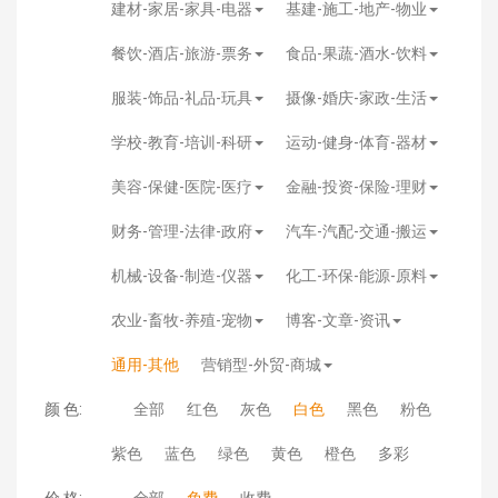
建材-家居-家具-电器
基建-施工-地产-物业
餐饮-酒店-旅游-票务
食品-果蔬-酒水-饮料
服装-饰品-礼品-玩具
摄像-婚庆-家政-生活
学校-教育-培训-科研
运动-健身-体育-器材
美容-保健-医院-医疗
金融-投资-保险-理财
财务-管理-法律-政府
汽车-汽配-交通-搬运
机械-设备-制造-仪器
化工-环保-能源-原料
农业-畜牧-养殖-宠物
博客-文章-资讯
通用-其他
营销型-外贸-商城
颜 色:
全部
红色
灰色
白色
黑色
粉色
紫色
蓝色
绿色
黄色
橙色
多彩