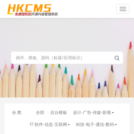
Toggle
naviga
分 类:
全部
后台模板
设计-广告-传媒-影视
IT-软件-信息-互联网
科技-电子-通信-数码