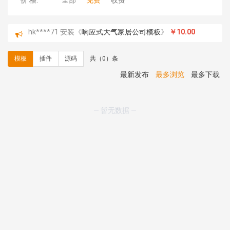
价 格:
全部
免费
收费
hk****71 安装《
响应式大气家居公司模板
》
￥10.00
心怀****i） 安装《
sitemap地图生成
》
免费
C**y 安装《
地图位置选取插件
》
免费
模板
插件
源码
共（0）条
C**y 安装《
地图位置选取插件
》
免费
hk****08 安装《
Prism代码高亮插件
》
免费
最新发布
最多浏览
最多下载
hk****08 安装《
访客统计
》
免费
hk****08 安装《
一键生成应用
》
免费
hk****08 安装《
禁止IP访问
》
免费
— 暂无数据 —
hk****80 安装《
响应式多语言企业公司简单通用模板
》
免费
hk****80 安装《
响应式多语言企业公司简单通用模板
》
免费
碧**天 安装《
文章采集插件（支持多模型）
》
￥20.00
hk****70 安装《
地图位置选取插件
》
免费
hk****70 安装《
sitemaps站点地图
》
免费
hk****28 安装《
Technoai科技人工智能IT服务多用途网
站模板
》
￥39.90
鸾**月 安装《
文件预览
》
￥9.90
C**y 安装《
响应式多语言白色主题通用企业站
》
免费
C**y 安装《
双语言响应式科技通用模板
》
免费