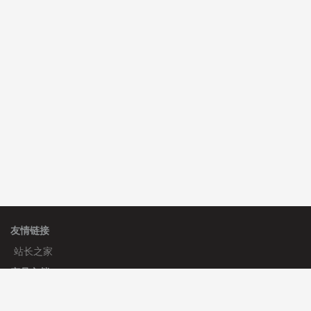
C**y 安装《
双语言响应式科技通用模板
》
免费
hk****82 安装《
响应式多语言会计机构模板
》
免费
hk****82 安装《
响应式多语言文化传媒模板
》
免费
友情链接
站长之家
产品文档
使用手册
标签生成器
应用文档