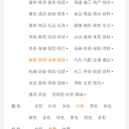
建材-家居-家具-电器
基建-施工-地产-物业
餐饮-酒店-旅游-票务
食品-果蔬-酒水-饮料
服装-饰品-礼品-玩具
摄像-婚庆-家政-生活
学校-教育-培训-科研
运动-健身-体育-器材
美容-保健-医院-医疗
金融-投资-保险-理财
财务-管理-法律-政府
汽车-汽配-交通-搬运
机械-设备-制造-仪器
化工-环保-能源-原料
农业-畜牧-养殖-宠物
博客-文章-资讯
通用-其他
营销型-外贸-商城
颜 色:
全部
红色
灰色
白色
黑色
粉色
紫色
蓝色
绿色
黄色
橙色
多彩