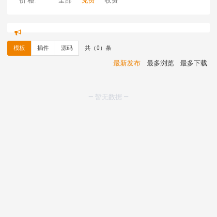
价 格:
全部
免费
收费
hk****08 安装《
禁止IP访问
》
免费
hk****80 安装《
响应式多语言企业公司简单通用模板
》
免费
模板
插件
源码
共（0）条
hk****80 安装《
响应式多语言企业公司简单通用模板
》
免费
最新发布
最多浏览
最多下载
碧**天 安装《
文章采集插件（支持多模型）
》
￥20.00
hk****70 安装《
地图位置选取插件
》
免费
hk****70 安装《
sitemaps站点地图
》
免费
— 暂无数据 —
hk****28 安装《
Technoai科技人工智能IT服务多用途网
站模板
》
￥39.90
鸾**月 安装《
文件预览
》
￥9.90
C**y 安装《
响应式多语言白色主题通用企业站
》
免费
C**y 安装《
双语言响应式科技通用模板
》
免费
C**y 安装《
双语言响应式科技通用模板
》
免费
C**y 安装《
双语言响应式科技通用模板
》
免费
C**y 安装《
双语言响应式科技通用模板
》
免费
hk****71 安装《
响应式大气家居公司模板
》
￥10.00
心怀****i） 安装《
sitemap地图生成
》
免费
C**y 安装《
地图位置选取插件
》
免费
C**y 安装《
地图位置选取插件
》
免费