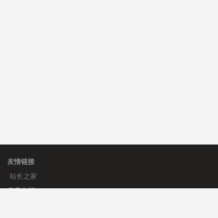
hk****08 安装《
Prism代码高亮插件
》
免费
hk****08 安装《
访客统计
》
免费
hk****08 安装《
一键生成应用
》
免费
友情链接
站长之家
产品文档
使用手册
标签生成器
应用文档