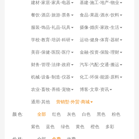
建材-家居-家具-电器
基建-施工-地产-物业
餐饮-酒店-旅游-票务
食品-果蔬-酒水-饮料
服装-饰品-礼品-玩具
摄像-婚庆-家政-生活
学校-教育-培训-科研
运动-健身-体育-器材
美容-保健-医院-医疗
金融-投资-保险-理财
财务-管理-法律-政府
汽车-汽配-交通-搬运
机械-设备-制造-仪器
化工-环保-能源-原料
农业-畜牧-养殖-宠物
博客-文章-资讯
通用-其他
营销型-外贸-商城
颜 色:
全部
红色
灰色
白色
黑色
粉色
紫色
蓝色
绿色
黄色
橙色
多彩