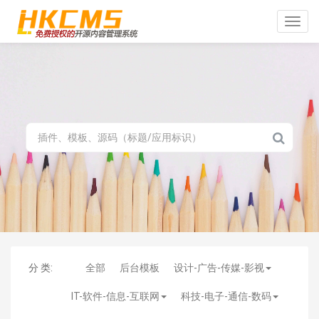
Toggle
naviga
分 类:
全部
后台模板
设计-广告-传媒-影视
IT-软件-信息-互联网
科技-电子-通信-数码