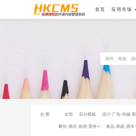
首页
应用市场
分 类:
全部
后台模板
设计-广告-传媒-
餐饮-酒店-旅游-票务
食品-果蔬-酒水