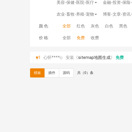
美容-保健-医院-医疗
金融-投资-保险
农业-畜牧-养殖-宠物
博客-文章-资讯
颜 色:
全部
红色
灰色
白色
黑色
价 格:
全部
免费
收费
心怀****i） 安装《
sitemap地图生成
》
免费
C**y 安装《
地图位置选取插件
》
免费
C**y 安装《
地图位置选取插件
》
免费
模板
插件
源码
共（0）条
hk****08 安装《
Prism代码高亮插件
》
免费
hk****08 安装《
访客统计
》
免费
hk****08 安装《
一键生成应用
》
免费
hk****08 安装《
禁止IP访问
》
免费
hk****80 安装《
响应式多语言企业公司简单通用
hk****80 安装《
响应式多语言企业公司简单通用
碧**天 安装《
文章采集插件（支持多模型）
》
￥
hk****70 安装《
地图位置选取插件
》
免费
hk****70 安装《
sitemaps站点地图
》
免费
hk****28 安装《
Technoai科技人工智能IT服