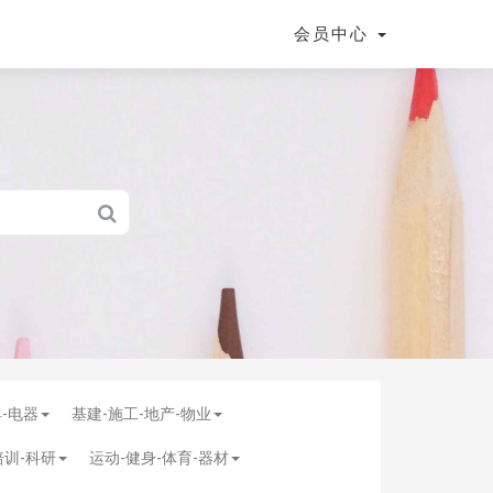
会员中心
具-电器
基建-施工-地产-物业
培训-科研
运动-健身-体育-器材