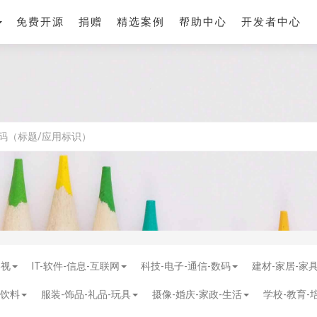
免费开源
捐赠
精选案例
帮助中心
开发者中心
影视
IT-软件-信息-互联网
科技-电子-通信-数码
建材-家居-家
-饮料
服装-饰品-礼品-玩具
摄像-婚庆-家政-生活
学校-教育-