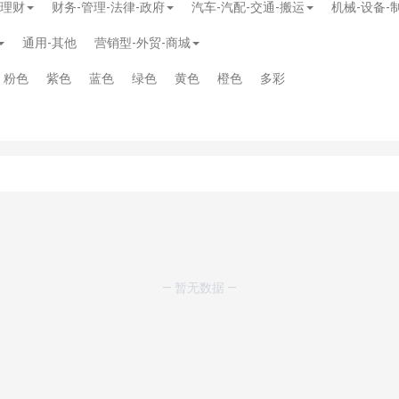
-理财
财务-管理-法律-政府
汽车-汽配-交通-搬运
机械-设备-
通用-其他
营销型-外贸-商城
粉色
紫色
蓝色
绿色
黄色
橙色
多彩
— 暂无数据 —
模板
》
免费
模板
》
免费
20.00
务多用途网站模板
》
￥39.90