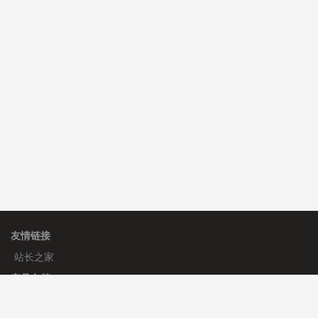
C**y 安装《
双语言响应式科技通用模板
》
免费
hk****82 安装《
响应式多语言会计机构模板
》
免费
hk****82 安装《
响应式多语言文化传媒模板
》
免费
友情链接
站长之家
产品文档
使用手册
标签生成器
应用文档