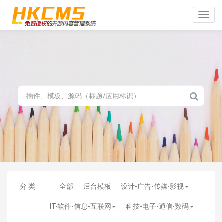
Toggle
naviga
分 类:
全部
后台模板
设计-广告-传媒-影视
IT-软件-信息-互联网
科技-电子-通信-数码