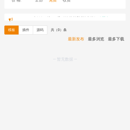
价 格:
全部
免费
收费
hk****71 安装《
响应式大气家居公司模板
》
￥10.00
心怀****i） 安装《
sitemap地图生成
》
免费
C**y 安装《
地图位置选取插件
》
免费
模板
插件
源码
共（0）条
C**y 安装《
地图位置选取插件
》
免费
hk****08 安装《
Prism代码高亮插件
》
免费
最新发布
最多浏览
最多下载
hk****08 安装《
访客统计
》
免费
hk****08 安装《
一键生成应用
》
免费
hk****08 安装《
禁止IP访问
》
免费
— 暂无数据 —
hk****80 安装《
响应式多语言企业公司简单通用模板
》
免费
hk****80 安装《
响应式多语言企业公司简单通用模板
》
免费
碧**天 安装《
文章采集插件（支持多模型）
》
￥20.00
hk****70 安装《
地图位置选取插件
》
免费
hk****70 安装《
sitemaps站点地图
》
免费
hk****28 安装《
Technoai科技人工智能IT服务多用途网
站模板
》
￥39.90
鸾**月 安装《
文件预览
》
￥9.90
C**y 安装《
响应式多语言白色主题通用企业站
》
免费
C**y 安装《
双语言响应式科技通用模板
》
免费