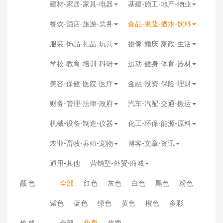
建材-家居-家具-电器
基建-施工-地产-物业
餐饮-酒店-旅游-票务
食品-果蔬-酒水-饮料
服装-饰品-礼品-玩具
摄像-婚庆-家政-生活
学校-教育-培训-科研
运动-健身-体育-器材
美容-保健-医院-医疗
金融-投资-保险-理财
财务-管理-法律-政府
汽车-汽配-交通-搬运
机械-设备-制造-仪器
化工-环保-能源-原料
农业-畜牧-养殖-宠物
博客-文章-资讯
通用-其他
营销型-外贸-商城
颜 色:
全部
红色
灰色
白色
黑色
粉色
紫色
蓝色
绿色
黄色
橙色
多彩