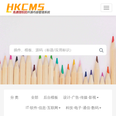
Toggle
naviga
分 类:
全部
后台模板
设计-广告-传媒-影视
IT-软件-信息-互联网
科技-电子-通信-数码