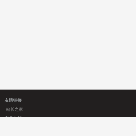
C**y 安装《
双语言响应式收缩导航式建筑行业模板
》
免
费
心怀****i） 安装《
sitemap地图生成
》
免费
C**y 安装《
地图位置选取插件
》
免费
友情链接
站长之家
产品文档
使用手册
标签生成器
应用文档