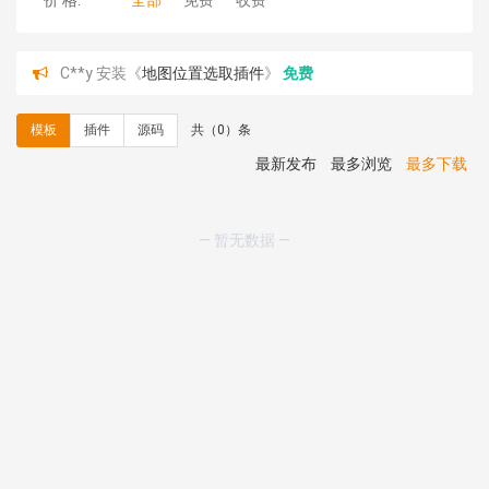
价 格:
全部
免费
收费
C**y 安装《
地图位置选取插件
》
免费
hk****08 安装《
Prism代码高亮插件
》
免费
hk****08 安装《
访客统计
》
免费
模板
插件
源码
共（0）条
hk****08 安装《
一键生成应用
》
免费
hk****08 安装《
禁止IP访问
》
免费
最新发布
最多浏览
最多下载
hk****80 安装《
响应式多语言企业公司简单通用模板
》
免费
hk****80 安装《
响应式多语言企业公司简单通用模板
》
— 暂无数据 —
免费
碧**天 安装《
文章采集插件（支持多模型）
》
￥20.00
hk****70 安装《
地图位置选取插件
》
免费
hk****70 安装《
sitemaps站点地图
》
免费
hk****28 安装《
Technoai科技人工智能IT服务多用途网
站模板
》
￥39.90
鸾**月 安装《
文件预览
》
￥9.90
C**y 安装《
响应式多语言白色主题通用企业站
》
免费
C**y 安装《
双语言响应式科技通用模板
》
免费
C**y 安装《
双语言响应式科技通用模板
》
免费
C**y 安装《
双语言响应式科技通用模板
》
免费
C**y 安装《
双语言响应式科技通用模板
》
免费