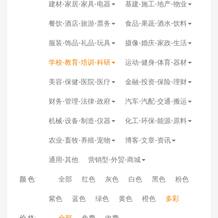
建材-家居-家具-电器
基建-施工-地产-物业
餐饮-酒店-旅游-票务
食品-果蔬-酒水-饮料
服装-饰品-礼品-玩具
摄像-婚庆-家政-生活
学校-教育-培训-科研
运动-健身-体育-器材
美容-保健-医院-医疗
金融-投资-保险-理财
财务-管理-法律-政府
汽车-汽配-交通-搬运
机械-设备-制造-仪器
化工-环保-能源-原料
农业-畜牧-养殖-宠物
博客-文章-资讯
通用-其他
营销型-外贸-商城
颜 色:
全部
红色
灰色
白色
黑色
粉色
紫色
蓝色
绿色
黄色
橙色
多彩