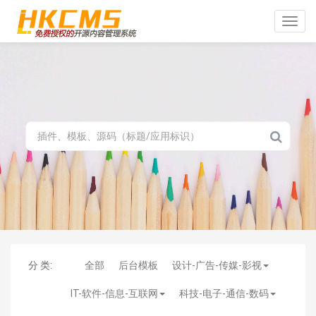
Toggle
naviga
分 类:
全部
后台模板
设计-广告-传媒-影视
IT-软件-信息-互联网
科技-电子-通信-数码