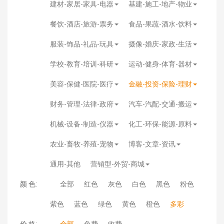
建材-家居-家具-电器
基建-施工-地产-物业
餐饮-酒店-旅游-票务
食品-果蔬-酒水-饮料
服装-饰品-礼品-玩具
摄像-婚庆-家政-生活
学校-教育-培训-科研
运动-健身-体育-器材
美容-保健-医院-医疗
金融-投资-保险-理财
财务-管理-法律-政府
汽车-汽配-交通-搬运
机械-设备-制造-仪器
化工-环保-能源-原料
农业-畜牧-养殖-宠物
博客-文章-资讯
通用-其他
营销型-外贸-商城
颜 色:
全部
红色
灰色
白色
黑色
粉色
紫色
蓝色
绿色
黄色
橙色
多彩