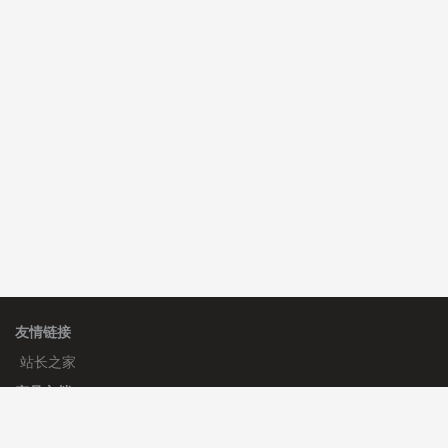
C**y 安装《
双语言响应式收缩导航式建筑行业模板
》
免
费
心怀****i） 安装《
sitemap地图生成
》
免费
C**y 安装《
地图位置选取插件
》
免费
友情链接
站长之家
产品文档
使用手册
标签生成器
应用文档