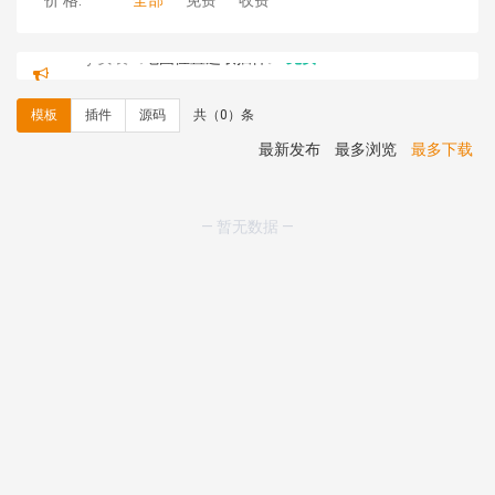
价 格:
全部
免费
收费
C**y 安装《
地图位置选取插件
》
免费
hk****08 安装《
Prism代码高亮插件
》
免费
hk****08 安装《
访客统计
》
免费
模板
插件
源码
共（0）条
hk****08 安装《
一键生成应用
》
免费
hk****08 安装《
禁止IP访问
》
免费
最新发布
最多浏览
最多下载
hk****80 安装《
响应式多语言企业公司简单通用模板
》
免费
hk****80 安装《
响应式多语言企业公司简单通用模板
》
— 暂无数据 —
免费
碧**天 安装《
文章采集插件（支持多模型）
》
￥20.00
hk****70 安装《
地图位置选取插件
》
免费
hk****70 安装《
sitemaps站点地图
》
免费
hk****28 安装《
Technoai科技人工智能IT服务多用途网
站模板
》
￥39.90
鸾**月 安装《
文件预览
》
￥9.90
C**y 安装《
响应式多语言白色主题通用企业站
》
免费
C**y 安装《
双语言响应式科技通用模板
》
免费
C**y 安装《
双语言响应式科技通用模板
》
免费
C**y 安装《
双语言响应式科技通用模板
》
免费
C**y 安装《
双语言响应式科技通用模板
》
免费