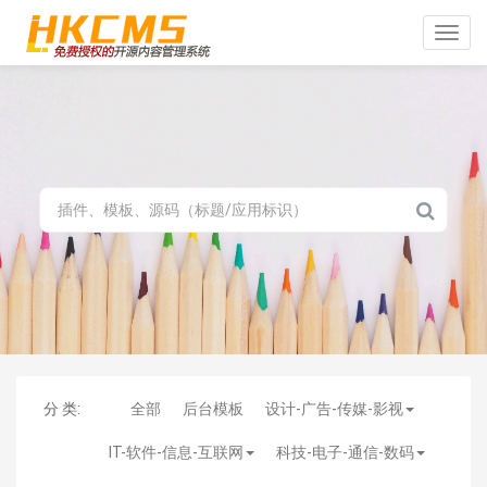
Toggle
naviga
分 类:
全部
后台模板
设计-广告-传媒-影视
IT-软件-信息-互联网
科技-电子-通信-数码