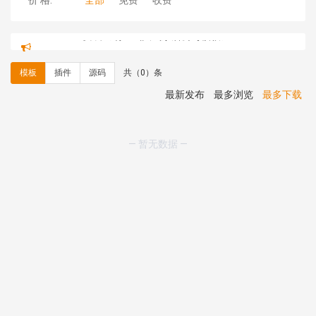
价 格:
全部
免费
收费
心怀****i） 安装《
sitemap地图生成
》
免费
C**y 安装《
地图位置选取插件
》
免费
C**y 安装《
地图位置选取插件
》
免费
模板
插件
源码
共（0）条
hk****08 安装《
Prism代码高亮插件
》
免费
hk****08 安装《
访客统计
》
免费
最新发布
最多浏览
最多下载
hk****08 安装《
一键生成应用
》
免费
hk****08 安装《
禁止IP访问
》
免费
hk****80 安装《
响应式多语言企业公司简单通用模板
》
— 暂无数据 —
免费
hk****80 安装《
响应式多语言企业公司简单通用模板
》
免费
碧**天 安装《
文章采集插件（支持多模型）
》
￥20.00
hk****70 安装《
地图位置选取插件
》
免费
hk****70 安装《
sitemaps站点地图
》
免费
hk****28 安装《
Technoai科技人工智能IT服务多用途网
站模板
》
￥39.90
鸾**月 安装《
文件预览
》
￥9.90
C**y 安装《
响应式多语言白色主题通用企业站
》
免费
C**y 安装《
双语言响应式科技通用模板
》
免费
C**y 安装《
双语言响应式科技通用模板
》
免费