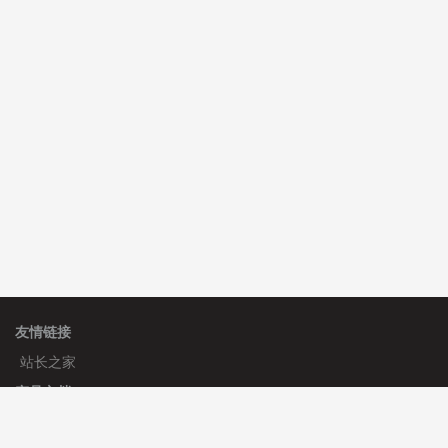
hk****82 安装《
响应式多语言会计机构模板
》
免费
hk****82 安装《
响应式多语言文化传媒模板
》
免费
hk****71 安装《
响应式大气家居公司模板
》
￥10.00
友情链接
站长之家
产品文档
使用手册
标签生成器
应用文档