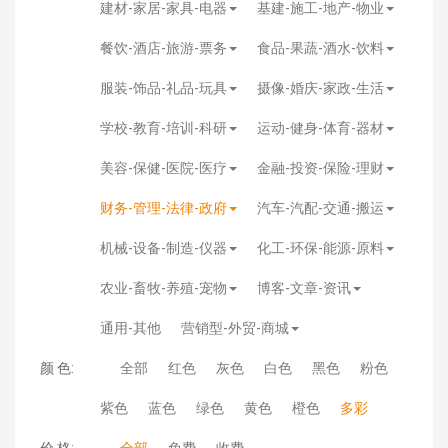
建材-家居-家具-电器
基建-施工-地产-物业
餐饮-酒店-旅游-票务
食品-果蔬-酒水-饮料
服装-饰品-礼品-玩具
摄像-婚庆-家政-生活
学校-教育-培训-科研
运动-健身-体育-器材
美容-保健-医院-医疗
金融-投资-保险-理财
财务-管理-法律-政府
汽车-汽配-交通-搬运
机械-设备-制造-仪器
化工-环保-能源-原料
农业-畜牧-养殖-宠物
博客-文章-资讯
通用-其他
营销型-外贸-商城
颜 色:
全部
红色
灰色
白色
黑色
粉色
紫色
蓝色
绿色
黄色
橙色
多彩