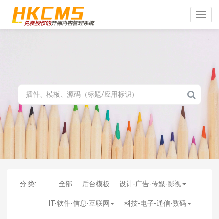
Toggle
naviga
分 类:
全部
后台模板
设计-广告-传媒-影视
IT-软件-信息-互联网
科技-电子-通信-数码