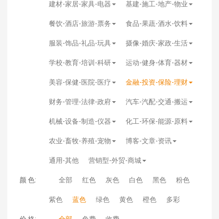
建材-家居-家具-电器
基建-施工-地产-物业
餐饮-酒店-旅游-票务
食品-果蔬-酒水-饮料
服装-饰品-礼品-玩具
摄像-婚庆-家政-生活
学校-教育-培训-科研
运动-健身-体育-器材
美容-保健-医院-医疗
金融-投资-保险-理财
财务-管理-法律-政府
汽车-汽配-交通-搬运
机械-设备-制造-仪器
化工-环保-能源-原料
农业-畜牧-养殖-宠物
博客-文章-资讯
通用-其他
营销型-外贸-商城
颜 色:
全部
红色
灰色
白色
黑色
粉色
紫色
蓝色
绿色
黄色
橙色
多彩