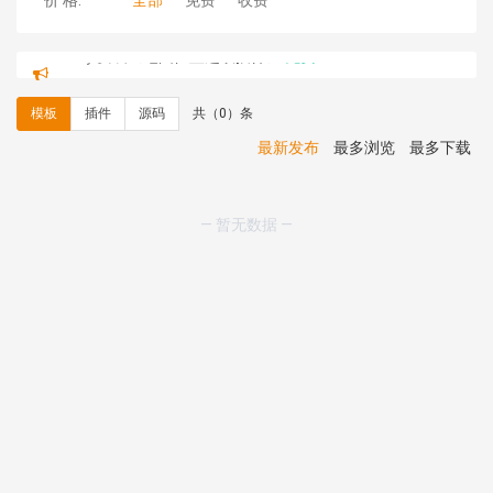
价 格:
全部
免费
收费
C**y 安装《
地图位置选取插件
》
免费
hk****08 安装《
Prism代码高亮插件
》
免费
hk****08 安装《
访客统计
》
免费
模板
插件
源码
共（0）条
hk****08 安装《
一键生成应用
》
免费
hk****08 安装《
禁止IP访问
》
免费
最新发布
最多浏览
最多下载
hk****80 安装《
响应式多语言企业公司简单通用模板
》
免费
hk****80 安装《
响应式多语言企业公司简单通用模板
》
— 暂无数据 —
免费
碧**天 安装《
文章采集插件（支持多模型）
》
￥20.00
hk****70 安装《
地图位置选取插件
》
免费
hk****70 安装《
sitemaps站点地图
》
免费
hk****28 安装《
Technoai科技人工智能IT服务多用途网
站模板
》
￥39.90
鸾**月 安装《
文件预览
》
￥9.90
C**y 安装《
响应式多语言白色主题通用企业站
》
免费
C**y 安装《
双语言响应式科技通用模板
》
免费
C**y 安装《
双语言响应式科技通用模板
》
免费
C**y 安装《
双语言响应式科技通用模板
》
免费
C**y 安装《
双语言响应式科技通用模板
》
免费