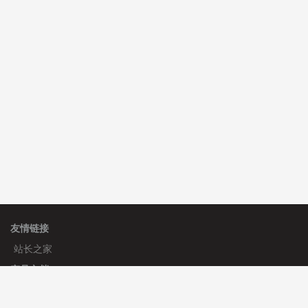
C**y 安装《
双语言响应式收缩导航式建筑行业模板
》
免
费
心怀****i） 安装《
sitemap地图生成
》
免费
C**y 安装《
地图位置选取插件
》
免费
友情链接
站长之家
产品文档
使用手册
标签生成器
应用文档