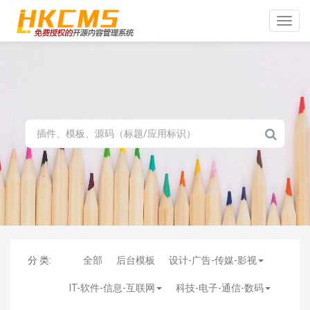
Toggle
naviga
分 类:
全部
后台模板
设计-广告-传媒-影视
IT-软件-信息-互联网
科技-电子-通信-数码