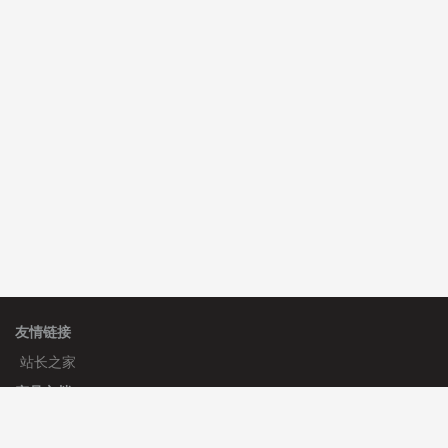
C**y 安装《
双语言响应式科技通用模板
》
免费
C**y 安装《
双语言响应式科技通用模板
》
免费
hk****82 安装《
响应式多语言会计机构模板
》
免费
友情链接
站长之家
产品文档
使用手册
标签生成器
应用文档