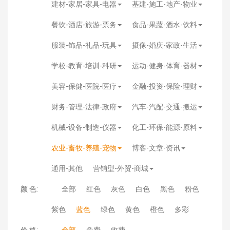
建材-家居-家具-电器
基建-施工-地产-物业
餐饮-酒店-旅游-票务
食品-果蔬-酒水-饮料
服装-饰品-礼品-玩具
摄像-婚庆-家政-生活
学校-教育-培训-科研
运动-健身-体育-器材
美容-保健-医院-医疗
金融-投资-保险-理财
财务-管理-法律-政府
汽车-汽配-交通-搬运
机械-设备-制造-仪器
化工-环保-能源-原料
农业-畜牧-养殖-宠物
博客-文章-资讯
通用-其他
营销型-外贸-商城
颜 色:
全部
红色
灰色
白色
黑色
粉色
紫色
蓝色
绿色
黄色
橙色
多彩