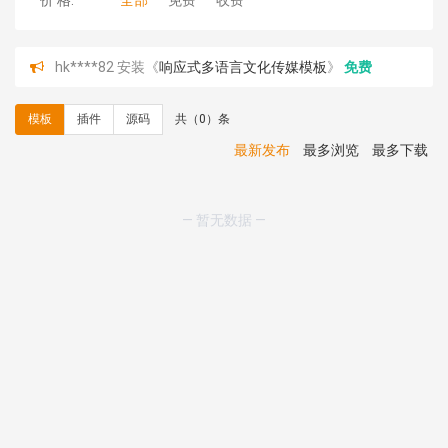
价 格:
全部
免费
收费
hk****82 安装《
响应式多语言文化传媒模板
》
免费
hk****71 安装《
响应式大气家居公司模板
》
￥10.00
心怀****i） 安装《
sitemap地图生成
》
免费
模板
插件
源码
共（0）条
C**y 安装《
地图位置选取插件
》
免费
C**y 安装《
地图位置选取插件
》
免费
最新发布
最多浏览
最多下载
hk****08 安装《
Prism代码高亮插件
》
免费
hk****08 安装《
访客统计
》
免费
hk****08 安装《
一键生成应用
》
免费
— 暂无数据 —
hk****08 安装《
禁止IP访问
》
免费
hk****80 安装《
响应式多语言企业公司简单通用模板
》
免费
hk****80 安装《
响应式多语言企业公司简单通用模板
》
免费
碧**天 安装《
文章采集插件（支持多模型）
》
￥20.00
hk****70 安装《
地图位置选取插件
》
免费
hk****70 安装《
sitemaps站点地图
》
免费
hk****28 安装《
Technoai科技人工智能IT服务多用途网
站模板
》
￥39.90
鸾**月 安装《
文件预览
》
￥9.90
C**y 安装《
响应式多语言白色主题通用企业站
》
免费