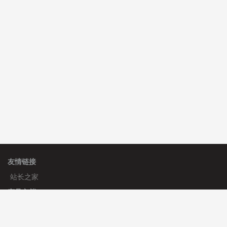
C**y 安装《
双语言响应式科技通用模板
》
免费
hk****82 安装《
响应式多语言会计机构模板
》
免费
hk****82 安装《
响应式多语言文化传媒模板
》
免费
友情链接
站长之家
产品文档
使用手册
标签生成器
应用文档
更新日志
官方帮助