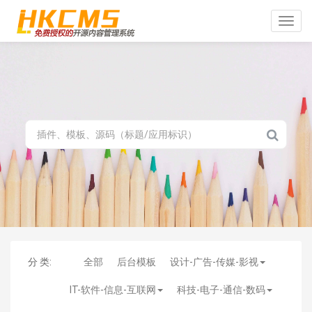
Toggle
naviga
分 类:
全部
后台模板
设计-广告-传媒-影视
IT-软件-信息-互联网
科技-电子-通信-数码