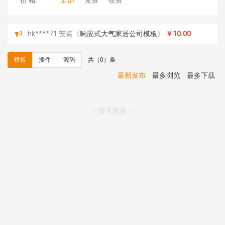
价 格:
全部
免费
收费
hk****71 安装《
响应式大气家居公司模板
》
￥10.00
心怀****i） 安装《
sitemap地图生成
》
免费
C**y 安装《
地图位置选取插件
》
免费
模板
插件
源码
共（0）条
C**y 安装《
地图位置选取插件
》
免费
hk****08 安装《
Prism代码高亮插件
》
免费
最新发布
最多浏览
最多下载
hk****08 安装《
访客统计
》
免费
hk****08 安装《
一键生成应用
》
免费
hk****08 安装《
禁止IP访问
》
免费
— 暂无数据 —
hk****80 安装《
响应式多语言企业公司简单通用模板
》
免费
hk****80 安装《
响应式多语言企业公司简单通用模板
》
免费
碧**天 安装《
文章采集插件（支持多模型）
》
￥20.00
hk****70 安装《
地图位置选取插件
》
免费
hk****70 安装《
sitemaps站点地图
》
免费
hk****28 安装《
Technoai科技人工智能IT服务多用途网
站模板
》
￥39.90
鸾**月 安装《
文件预览
》
￥9.90
C**y 安装《
响应式多语言白色主题通用企业站
》
免费
C**y 安装《
双语言响应式科技通用模板
》
免费