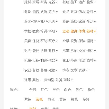
建材-家居-家具-电器
基建-施工-地产-物业
餐饮-酒店-旅游-票务
食品-果蔬-酒水-饮料
服装-饰品-礼品-玩具
摄像-婚庆-家政-生活
学校-教育-培训-科研
运动-健身-体育-器材
美容-保健-医院-医疗
金融-投资-保险-理财
财务-管理-法律-政府
汽车-汽配-交通-搬运
机械-设备-制造-仪器
化工-环保-能源-原料
农业-畜牧-养殖-宠物
博客-文章-资讯
通用-其他
营销型-外贸-商城
颜 色:
全部
红色
灰色
白色
黑色
粉色
紫色
蓝色
绿色
黄色
橙色
多彩