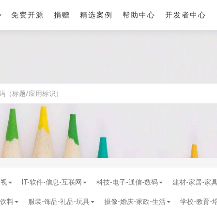
免费开源
捐赠
精选案例
帮助中心
开发者中心
影视
IT-软件-信息-互联网
科技-电子-通信-数码
建材-家居-家
-饮料
服装-饰品-礼品-玩具
摄像-婚庆-家政-生活
学校-教育-