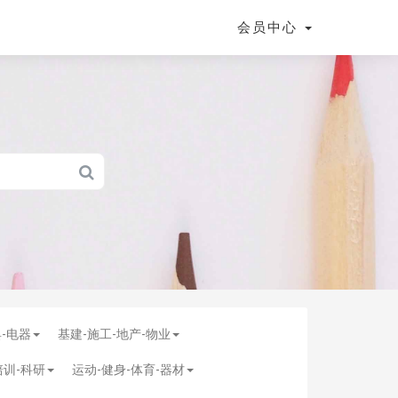
会员中心
具-电器
基建-施工-地产-物业
培训-科研
运动-健身-体育-器材