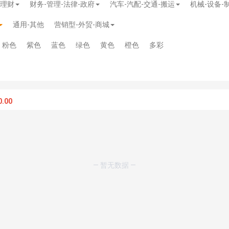
-理财
财务-管理-法律-政府
汽车-汽配-交通-搬运
机械-设备-
通用-其他
营销型-外贸-商城
粉色
紫色
蓝色
绿色
黄色
橙色
多彩
.00
— 暂无数据 —
模板
》
免费
模板
》
免费
20.00