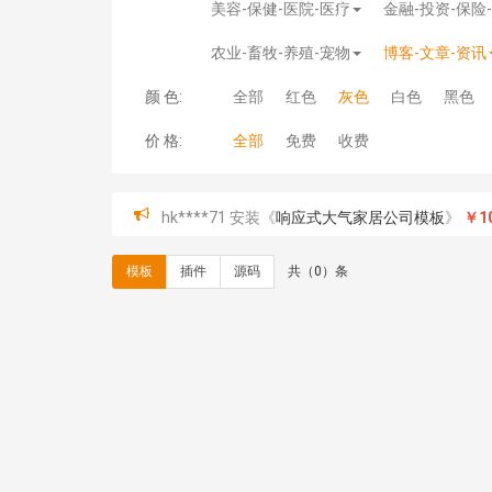
美容-保健-医院-医疗
金融-投资-保险
农业-畜牧-养殖-宠物
博客-文章-资讯
颜 色:
全部
红色
灰色
白色
黑色
价 格:
全部
免费
收费
hk****71 安装《
响应式大气家居公司模板
》
￥10
心怀****i） 安装《
sitemap地图生成
》
免费
C**y 安装《
地图位置选取插件
》
免费
模板
插件
源码
共（0）条
C**y 安装《
地图位置选取插件
》
免费
hk****08 安装《
Prism代码高亮插件
》
免费
hk****08 安装《
访客统计
》
免费
hk****08 安装《
一键生成应用
》
免费
hk****08 安装《
禁止IP访问
》
免费
hk****80 安装《
响应式多语言企业公司简单通用
hk****80 安装《
响应式多语言企业公司简单通用
碧**天 安装《
文章采集插件（支持多模型）
》
￥
hk****70 安装《
地图位置选取插件
》
免费
hk****70 安装《
sitemaps站点地图
》
免费