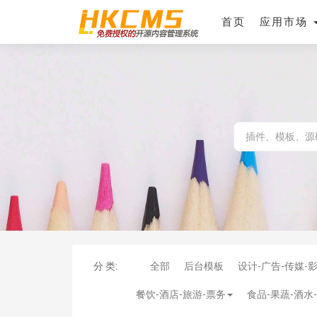
首页
应用市场
分 类:
全部
后台模板
设计-广告-传媒-
餐饮-酒店-旅游-票务
食品-果蔬-酒水