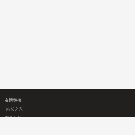
C**y 安装《
双语言响应式科技通用模板
》
免费
C**y 安装《
双语言响应式科技通用模板
》
免费
hk****82 安装《
响应式多语言会计机构模板
》
免费
友情链接
站长之家
产品文档
使用手册
标签生成器
应用文档