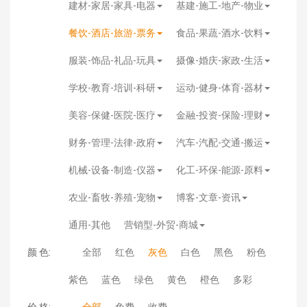
建材-家居-家具-电器
基建-施工-地产-物业
餐饮-酒店-旅游-票务
食品-果蔬-酒水-饮料
服装-饰品-礼品-玩具
摄像-婚庆-家政-生活
学校-教育-培训-科研
运动-健身-体育-器材
美容-保健-医院-医疗
金融-投资-保险-理财
财务-管理-法律-政府
汽车-汽配-交通-搬运
机械-设备-制造-仪器
化工-环保-能源-原料
农业-畜牧-养殖-宠物
博客-文章-资讯
通用-其他
营销型-外贸-商城
颜 色:
全部
红色
灰色
白色
黑色
粉色
紫色
蓝色
绿色
黄色
橙色
多彩