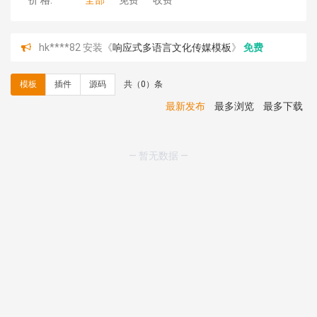
价 格:
全部
免费
收费
hk****82 安装《
响应式多语言文化传媒模板
》
免费
hk****71 安装《
响应式大气家居公司模板
》
￥10.00
心怀****i） 安装《
sitemap地图生成
》
免费
模板
插件
源码
共（0）条
C**y 安装《
地图位置选取插件
》
免费
C**y 安装《
地图位置选取插件
》
免费
最新发布
最多浏览
最多下载
hk****08 安装《
Prism代码高亮插件
》
免费
hk****08 安装《
访客统计
》
免费
hk****08 安装《
一键生成应用
》
免费
— 暂无数据 —
hk****08 安装《
禁止IP访问
》
免费
hk****80 安装《
响应式多语言企业公司简单通用模板
》
免费
hk****80 安装《
响应式多语言企业公司简单通用模板
》
免费
碧**天 安装《
文章采集插件（支持多模型）
》
￥20.00
hk****70 安装《
地图位置选取插件
》
免费
hk****70 安装《
sitemaps站点地图
》
免费
hk****28 安装《
Technoai科技人工智能IT服务多用途网
站模板
》
￥39.90
鸾**月 安装《
文件预览
》
￥9.90
C**y 安装《
响应式多语言白色主题通用企业站
》
免费