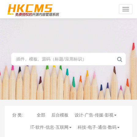
Toggle
naviga
分 类:
全部
后台模板
设计-广告-传媒-影视
IT-软件-信息-互联网
科技-电子-通信-数码