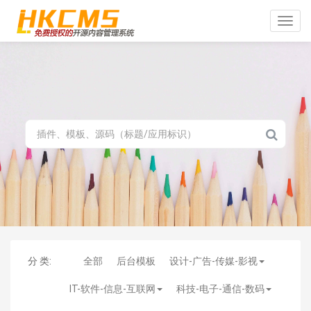
Toggle
naviga
分 类:
全部
后台模板
设计-广告-传媒-影视
IT-软件-信息-互联网
科技-电子-通信-数码