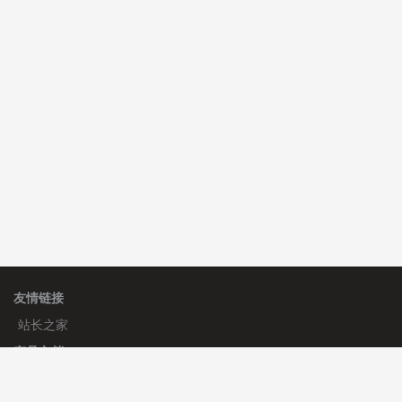
C**y 安装《
双语言响应式科技通用模板
》
免费
C**y 安装《
双语言响应式科技通用模板
》
免费
hk****71 安装《
响应式大气家居公司模板
》
￥10.00
友情链接
站长之家
产品文档
使用手册
标签生成器
应用文档