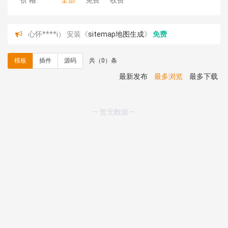
价 格:
全部
免费
收费
心怀****i） 安装《
sitemap地图生成
》
免费
C**y 安装《
地图位置选取插件
》
免费
C**y 安装《
地图位置选取插件
》
免费
模板
插件
源码
共（0）条
hk****08 安装《
Prism代码高亮插件
》
免费
hk****08 安装《
访客统计
》
免费
最新发布
最多浏览
最多下载
hk****08 安装《
一键生成应用
》
免费
hk****08 安装《
禁止IP访问
》
免费
hk****80 安装《
响应式多语言企业公司简单通用模板
》
— 暂无数据 —
免费
hk****80 安装《
响应式多语言企业公司简单通用模板
》
免费
碧**天 安装《
文章采集插件（支持多模型）
》
￥20.00
hk****70 安装《
地图位置选取插件
》
免费
hk****70 安装《
sitemaps站点地图
》
免费
hk****28 安装《
Technoai科技人工智能IT服务多用途网
站模板
》
￥39.90
鸾**月 安装《
文件预览
》
￥9.90
C**y 安装《
响应式多语言白色主题通用企业站
》
免费
C**y 安装《
双语言响应式科技通用模板
》
免费
C**y 安装《
双语言响应式科技通用模板
》
免费