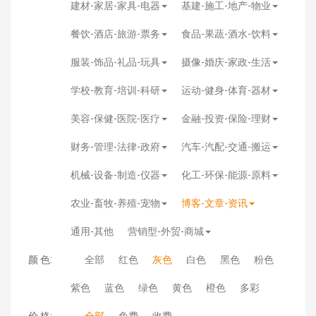
建材-家居-家具-电器
基建-施工-地产-物业
餐饮-酒店-旅游-票务
食品-果蔬-酒水-饮料
服装-饰品-礼品-玩具
摄像-婚庆-家政-生活
学校-教育-培训-科研
运动-健身-体育-器材
美容-保健-医院-医疗
金融-投资-保险-理财
财务-管理-法律-政府
汽车-汽配-交通-搬运
机械-设备-制造-仪器
化工-环保-能源-原料
农业-畜牧-养殖-宠物
博客-文章-资讯
通用-其他
营销型-外贸-商城
颜 色:
全部
红色
灰色
白色
黑色
粉色
紫色
蓝色
绿色
黄色
橙色
多彩