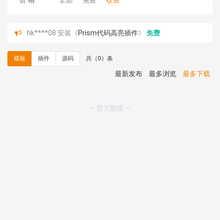
价 格:
全部
免费
收费
hk****08 安装《
Prism代码高亮插件
》
免费
hk****08 安装《
访客统计
》
免费
hk****08 安装《
一键生成应用
》
免费
模板
插件
源码
共（0）条
hk****08 安装《
禁止IP访问
》
免费
hk****80 安装《
响应式多语言企业公司简单通用模板
》
最新发布
最多浏览
最多下载
免费
hk****80 安装《
响应式多语言企业公司简单通用模板
》
免费
— 暂无数据 —
碧**天 安装《
文章采集插件（支持多模型）
》
￥20.00
hk****70 安装《
地图位置选取插件
》
免费
hk****70 安装《
sitemaps站点地图
》
免费
hk****28 安装《
Technoai科技人工智能IT服务多用途网
站模板
》
￥39.90
鸾**月 安装《
文件预览
》
￥9.90
C**y 安装《
响应式多语言白色主题通用企业站
》
免费
C**y 安装《
双语言响应式科技通用模板
》
免费
C**y 安装《
双语言响应式科技通用模板
》
免费
hk****82 安装《
响应式多语言会计机构模板
》
免费
hk****82 安装《
响应式多语言文化传媒模板
》
免费
hk****71 安装《
响应式大气家居公司模板
》
￥10.00