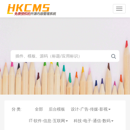
Toggle
naviga
分 类:
全部
后台模板
设计-广告-传媒-影视
IT-软件-信息-互联网
科技-电子-通信-数码