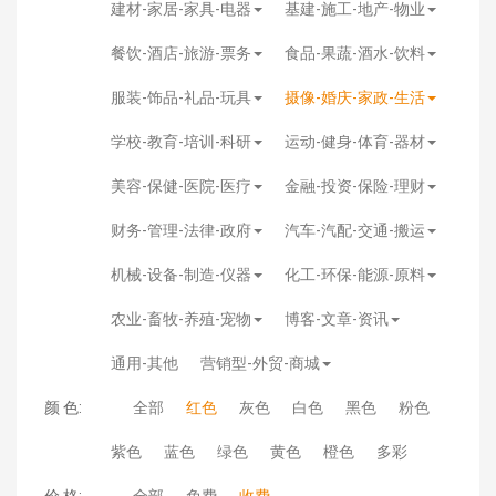
建材-家居-家具-电器
基建-施工-地产-物业
餐饮-酒店-旅游-票务
食品-果蔬-酒水-饮料
服装-饰品-礼品-玩具
摄像-婚庆-家政-生活
学校-教育-培训-科研
运动-健身-体育-器材
美容-保健-医院-医疗
金融-投资-保险-理财
财务-管理-法律-政府
汽车-汽配-交通-搬运
机械-设备-制造-仪器
化工-环保-能源-原料
农业-畜牧-养殖-宠物
博客-文章-资讯
通用-其他
营销型-外贸-商城
颜 色:
全部
红色
灰色
白色
黑色
粉色
紫色
蓝色
绿色
黄色
橙色
多彩