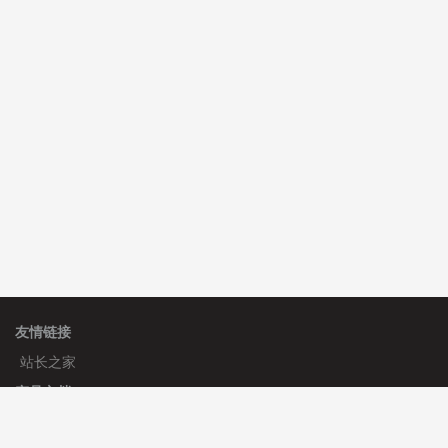
心怀****i） 安装《
sitemap地图生成
》
免费
C**y 安装《
地图位置选取插件
》
免费
C**y 安装《
地图位置选取插件
》
免费
友情链接
站长之家
产品文档
使用手册
标签生成器
应用文档