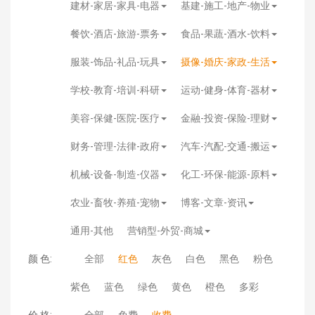
建材-家居-家具-电器
基建-施工-地产-物业
餐饮-酒店-旅游-票务
食品-果蔬-酒水-饮料
服装-饰品-礼品-玩具
摄像-婚庆-家政-生活
学校-教育-培训-科研
运动-健身-体育-器材
美容-保健-医院-医疗
金融-投资-保险-理财
财务-管理-法律-政府
汽车-汽配-交通-搬运
机械-设备-制造-仪器
化工-环保-能源-原料
农业-畜牧-养殖-宠物
博客-文章-资讯
通用-其他
营销型-外贸-商城
颜 色:
全部
红色
灰色
白色
黑色
粉色
紫色
蓝色
绿色
黄色
橙色
多彩