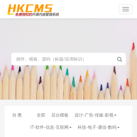
Toggle
naviga
分 类:
全部
后台模板
设计-广告-传媒-影视
IT-软件-信息-互联网
科技-电子-通信-数码