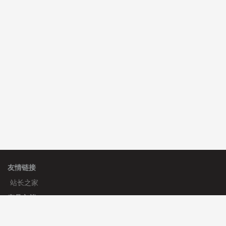
C**y 安装《
双语言响应式科技通用模板
》
免费
C**y 安装《
双语言响应式收缩导航式建筑行业模板
》
免
费
心怀****i） 安装《
sitemap地图生成
》
免费
友情链接
站长之家
产品文档
使用手册
标签生成器
应用文档