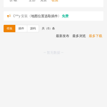
价 格:
全部
免费
收费
C**y 安装《
地图位置选取插件
》
免费
C**y 安装《
地图位置选取插件
》
免费
hk****08 安装《
Prism代码高亮插件
》
免费
模板
插件
源码
共（0）条
hk****08 安装《
访客统计
》
免费
hk****08 安装《
一键生成应用
》
免费
最新发布
最多浏览
最多下载
hk****08 安装《
禁止IP访问
》
免费
hk****80 安装《
响应式多语言企业公司简单通用模板
》
免费
— 暂无数据 —
hk****80 安装《
响应式多语言企业公司简单通用模板
》
免费
碧**天 安装《
文章采集插件（支持多模型）
》
￥20.00
hk****70 安装《
地图位置选取插件
》
免费
hk****70 安装《
sitemaps站点地图
》
免费
hk****28 安装《
Technoai科技人工智能IT服务多用途网
站模板
》
￥39.90
鸾**月 安装《
文件预览
》
￥9.90
C**y 安装《
响应式多语言白色主题通用企业站
》
免费
C**y 安装《
双语言响应式科技通用模板
》
免费
C**y 安装《
双语言响应式科技通用模板
》
免费
C**y 安装《
双语言响应式科技通用模板
》
免费