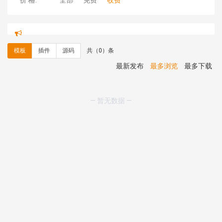
价 格:
全部
免费
收费
hk****71 安装《
响应式大气家居公司模板
》
￥10.00
心怀****i） 安装《
sitemap地图生成
》
免费
C**y 安装《
地图位置选取插件
》
免费
模板
插件
源码
共（0）条
C**y 安装《
地图位置选取插件
》
免费
hk****08 安装《
Prism代码高亮插件
》
免费
最新发布
最多浏览
最多下载
hk****08 安装《
访客统计
》
免费
hk****08 安装《
一键生成应用
》
免费
hk****08 安装《
禁止IP访问
》
免费
— 暂无数据 —
hk****80 安装《
响应式多语言企业公司简单通用模板
》
免费
hk****80 安装《
响应式多语言企业公司简单通用模板
》
免费
碧**天 安装《
文章采集插件（支持多模型）
》
￥20.00
hk****70 安装《
地图位置选取插件
》
免费
hk****70 安装《
sitemaps站点地图
》
免费
hk****28 安装《
Technoai科技人工智能IT服务多用途网
站模板
》
￥39.90
鸾**月 安装《
文件预览
》
￥9.90
C**y 安装《
响应式多语言白色主题通用企业站
》
免费
C**y 安装《
双语言响应式科技通用模板
》
免费