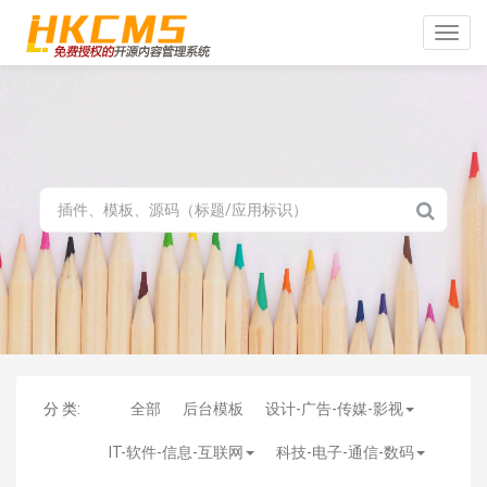
Toggle
naviga
分 类:
全部
后台模板
设计-广告-传媒-影视
IT-软件-信息-互联网
科技-电子-通信-数码