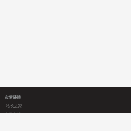
C**y 安装《
双语言响应式科技通用模板
》
免费
hk****82 安装《
响应式多语言会计机构模板
》
免费
hk****82 安装《
响应式多语言文化传媒模板
》
免费
友情链接
站长之家
产品文档
使用手册
标签生成器
应用文档