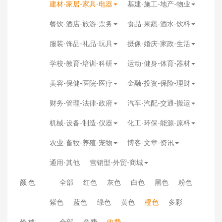
建材-家居-家具-电器
基建-施工-地产-物业
餐饮-酒店-旅游-票务
食品-果蔬-酒水-饮料
服装-饰品-礼品-玩具
摄像-婚庆-家政-生活
学校-教育-培训-科研
运动-健身-体育-器材
美容-保健-医院-医疗
金融-投资-保险-理财
财务-管理-法律-政府
汽车-汽配-交通-搬运
机械-设备-制造-仪器
化工-环保-能源-原料
农业-畜牧-养殖-宠物
博客-文章-资讯
通用-其他
营销型-外贸-商城
颜 色:
全部
红色
灰色
白色
黑色
粉色
紫色
蓝色
绿色
黄色
橙色
多彩