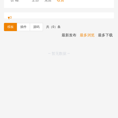
价 格:
全部
免费
收费
hk****71 安装《
响应式大气家居公司模板
》
￥10.00
心怀****i） 安装《
sitemap地图生成
》
免费
C**y 安装《
地图位置选取插件
》
免费
模板
插件
源码
共（0）条
C**y 安装《
地图位置选取插件
》
免费
hk****08 安装《
Prism代码高亮插件
》
免费
最新发布
最多浏览
最多下载
hk****08 安装《
访客统计
》
免费
hk****08 安装《
一键生成应用
》
免费
hk****08 安装《
禁止IP访问
》
免费
— 暂无数据 —
hk****80 安装《
响应式多语言企业公司简单通用模板
》
免费
hk****80 安装《
响应式多语言企业公司简单通用模板
》
免费
碧**天 安装《
文章采集插件（支持多模型）
》
￥20.00
hk****70 安装《
地图位置选取插件
》
免费
hk****70 安装《
sitemaps站点地图
》
免费
hk****28 安装《
Technoai科技人工智能IT服务多用途网
站模板
》
￥39.90
鸾**月 安装《
文件预览
》
￥9.90
C**y 安装《
响应式多语言白色主题通用企业站
》
免费
C**y 安装《
双语言响应式科技通用模板
》
免费