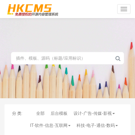
Toggle
naviga
分 类:
全部
后台模板
设计-广告-传媒-影视
IT-软件-信息-互联网
科技-电子-通信-数码