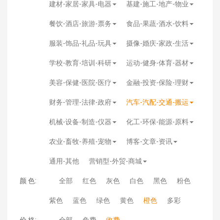
建材-家居-家具-电器
基建-施工-地产-物业
餐饮-酒店-旅游-票务
食品-果蔬-酒水-饮料
服装-饰品-礼品-玩具
摄像-婚庆-家政-生活
学校-教育-培训-科研
运动-健身-体育-器材
美容-保健-医院-医疗
金融-投资-保险-理财
财务-管理-法律-政府
汽车-汽配-交通-搬运
机械-设备-制造-仪器
化工-环保-能源-原料
农业-畜牧-养殖-宠物
博客-文章-资讯
通用-其他
营销型-外贸-商城
颜 色:
全部
红色
灰色
白色
黑色
粉色
紫色
蓝色
绿色
黄色
橙色
多彩