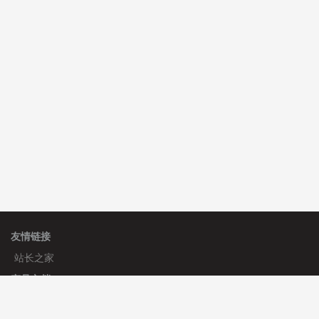
C**y 安装《
双语言响应式科技通用模板
》
免费
hk****82 安装《
响应式多语言会计机构模板
》
免费
hk****82 安装《
响应式多语言文化传媒模板
》
免费
友情链接
站长之家
产品文档
使用手册
标签生成器
应用文档