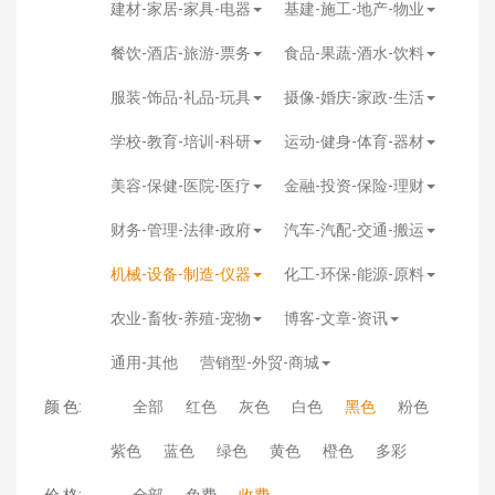
建材-家居-家具-电器
基建-施工-地产-物业
餐饮-酒店-旅游-票务
食品-果蔬-酒水-饮料
服装-饰品-礼品-玩具
摄像-婚庆-家政-生活
学校-教育-培训-科研
运动-健身-体育-器材
美容-保健-医院-医疗
金融-投资-保险-理财
财务-管理-法律-政府
汽车-汽配-交通-搬运
机械-设备-制造-仪器
化工-环保-能源-原料
农业-畜牧-养殖-宠物
博客-文章-资讯
通用-其他
营销型-外贸-商城
颜 色:
全部
红色
灰色
白色
黑色
粉色
紫色
蓝色
绿色
黄色
橙色
多彩