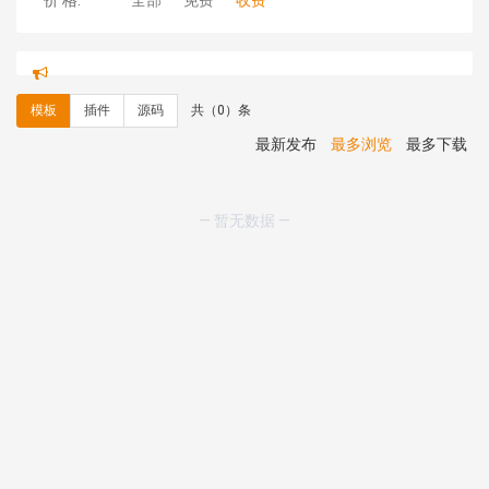
价 格:
全部
免费
收费
hk****71 安装《
响应式大气家居公司模板
》
￥10.00
心怀****i） 安装《
sitemap地图生成
》
免费
C**y 安装《
地图位置选取插件
》
免费
模板
插件
源码
共（0）条
C**y 安装《
地图位置选取插件
》
免费
hk****08 安装《
Prism代码高亮插件
》
免费
最新发布
最多浏览
最多下载
hk****08 安装《
访客统计
》
免费
hk****08 安装《
一键生成应用
》
免费
hk****08 安装《
禁止IP访问
》
免费
— 暂无数据 —
hk****80 安装《
响应式多语言企业公司简单通用模板
》
免费
hk****80 安装《
响应式多语言企业公司简单通用模板
》
免费
碧**天 安装《
文章采集插件（支持多模型）
》
￥20.00
hk****70 安装《
地图位置选取插件
》
免费
hk****70 安装《
sitemaps站点地图
》
免费
hk****28 安装《
Technoai科技人工智能IT服务多用途网
站模板
》
￥39.90
鸾**月 安装《
文件预览
》
￥9.90
C**y 安装《
响应式多语言白色主题通用企业站
》
免费
C**y 安装《
双语言响应式科技通用模板
》
免费