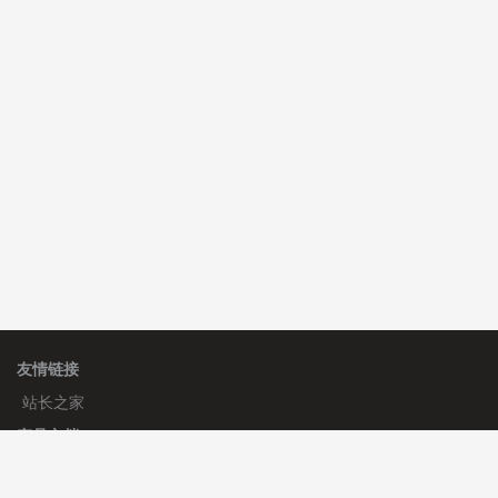
C**y 安装《
双语言响应式科技通用模板
》
免费
hk****82 安装《
响应式多语言会计机构模板
》
免费
hk****82 安装《
响应式多语言文化传媒模板
》
免费
友情链接
站长之家
产品文档
使用手册
标签生成器
应用文档