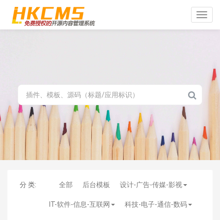
Toggle
naviga
分 类:
全部
后台模板
设计-广告-传媒-影视
IT-软件-信息-互联网
科技-电子-通信-数码