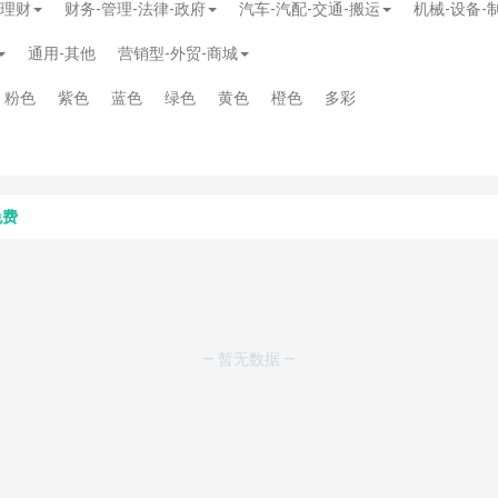
-理财
财务-管理-法律-政府
汽车-汽配-交通-搬运
机械-设备-
通用-其他
营销型-外贸-商城
粉色
紫色
蓝色
绿色
黄色
橙色
多彩
免费
.00
— 暂无数据 —
模板
》
免费
模板
》
免费
20.00