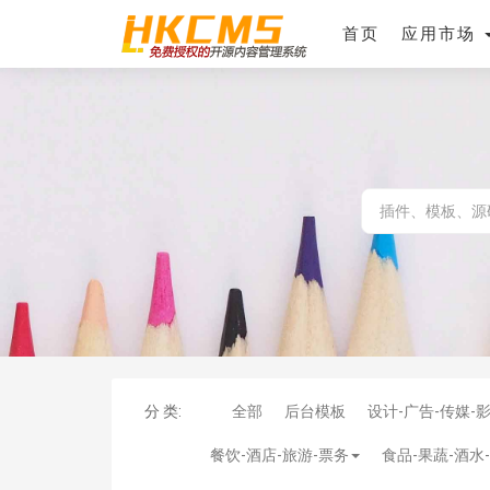
首页
应用市场
分 类:
全部
后台模板
设计-广告-传媒-
餐饮-酒店-旅游-票务
食品-果蔬-酒水