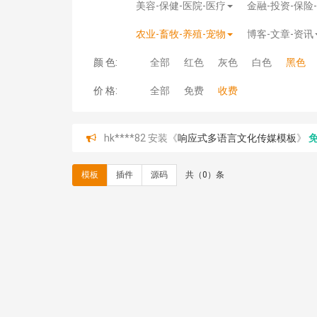
美容-保健-医院-医疗
金融-投资-保险
农业-畜牧-养殖-宠物
博客-文章-资讯
颜 色:
全部
红色
灰色
白色
黑色
价 格:
全部
免费
收费
hk****82 安装《
响应式多语言文化传媒模板
》
hk****71 安装《
响应式大气家居公司模板
》
￥10
心怀****i） 安装《
sitemap地图生成
》
免费
模板
插件
源码
共（0）条
C**y 安装《
地图位置选取插件
》
免费
C**y 安装《
地图位置选取插件
》
免费
hk****08 安装《
Prism代码高亮插件
》
免费
hk****08 安装《
访客统计
》
免费
hk****08 安装《
一键生成应用
》
免费
hk****08 安装《
禁止IP访问
》
免费
hk****80 安装《
响应式多语言企业公司简单通用
hk****80 安装《
响应式多语言企业公司简单通用
碧**天 安装《
文章采集插件（支持多模型）
》
￥
hk****70 安装《
地图位置选取插件
》
免费