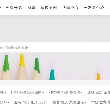
免费开源
捐赠
精选案例
帮助中心
开发者中心
影视
IT-软件-信息-互联网
科技-电子-通信-数码
建材-家居-家
-饮料
服装-饰品-礼品-玩具
摄像-婚庆-家政-生活
学校-教育-