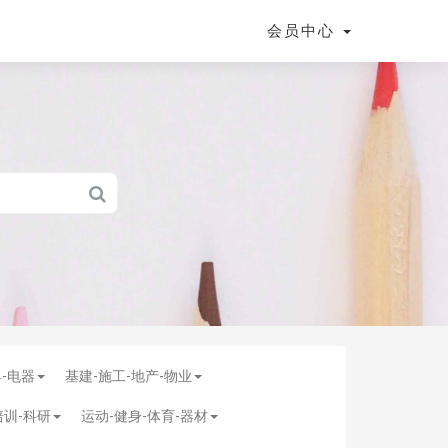
会员中心
具-电器
基建-施工-地产-物业
培训-科研
运动-健身-体育-器材