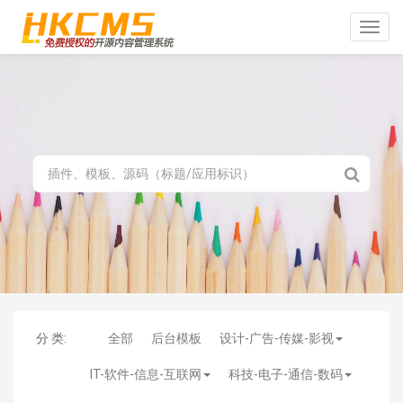
Toggle
naviga
分 类:
全部
后台模板
设计-广告-传媒-影视
IT-软件-信息-互联网
科技-电子-通信-数码