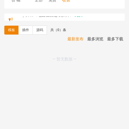
价 格:
全部
免费
收费
C**y 安装《
地图位置选取插件
》
免费
C**y 安装《
地图位置选取插件
》
免费
hk****08 安装《
Prism代码高亮插件
》
免费
模板
插件
源码
共（0）条
hk****08 安装《
访客统计
》
免费
hk****08 安装《
一键生成应用
》
免费
最新发布
最多浏览
最多下载
hk****08 安装《
禁止IP访问
》
免费
hk****80 安装《
响应式多语言企业公司简单通用模板
》
免费
— 暂无数据 —
hk****80 安装《
响应式多语言企业公司简单通用模板
》
免费
碧**天 安装《
文章采集插件（支持多模型）
》
￥20.00
hk****70 安装《
地图位置选取插件
》
免费
hk****70 安装《
sitemaps站点地图
》
免费
hk****28 安装《
Technoai科技人工智能IT服务多用途网
站模板
》
￥39.90
鸾**月 安装《
文件预览
》
￥9.90
C**y 安装《
响应式多语言白色主题通用企业站
》
免费
C**y 安装《
双语言响应式科技通用模板
》
免费
C**y 安装《
双语言响应式科技通用模板
》
免费
C**y 安装《
双语言响应式科技通用模板
》
免费
C**y 安装《
双语言响应式科技通用模板
》
免费