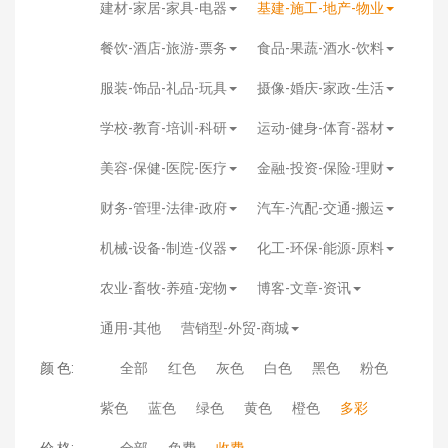
建材-家居-家具-电器
基建-施工-地产-物业
餐饮-酒店-旅游-票务
食品-果蔬-酒水-饮料
服装-饰品-礼品-玩具
摄像-婚庆-家政-生活
学校-教育-培训-科研
运动-健身-体育-器材
美容-保健-医院-医疗
金融-投资-保险-理财
财务-管理-法律-政府
汽车-汽配-交通-搬运
机械-设备-制造-仪器
化工-环保-能源-原料
农业-畜牧-养殖-宠物
博客-文章-资讯
通用-其他
营销型-外贸-商城
颜 色:
全部
红色
灰色
白色
黑色
粉色
紫色
蓝色
绿色
黄色
橙色
多彩