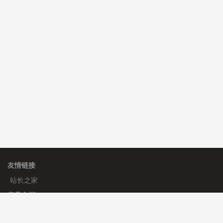
C**y 安装《
双语言响应式收缩导航式建筑行业模板
》
免
费
心怀****i） 安装《
sitemap地图生成
》
免费
友情链接
站长之家
产品文档
使用手册
标签生成器
应用文档