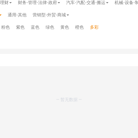
-理财
财务-管理-法律-政府
汽车-汽配-交通-搬运
机械-设备-
通用-其他
营销型-外贸-商城
粉色
紫色
蓝色
绿色
黄色
橙色
多彩
模板
》
免费
模板
》
免费
— 暂无数据 —
20.00
务多用途网站模板
》
￥39.90
》
免费