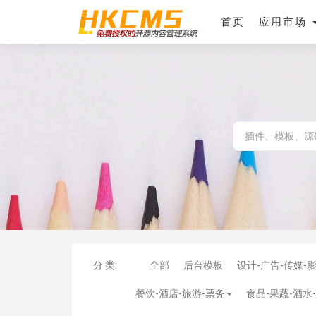
首页
应用市场
分 类:
全部
后台模板
设计-广告-传媒-
餐饮-酒店-旅游-票务
食品-果蔬-酒水