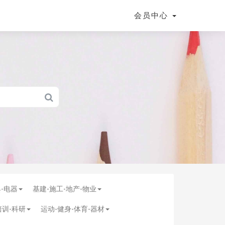
会员中心
具-电器
基建-施工-地产-物业
培训-科研
运动-健身-体育-器材