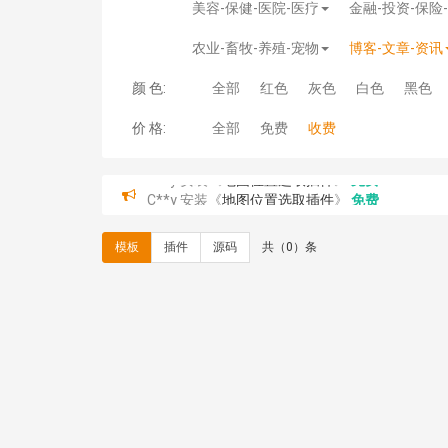
美容-保健-医院-医疗
金融-投资-保险
农业-畜牧-养殖-宠物
博客-文章-资讯
颜 色:
全部
红色
灰色
白色
黑色
价 格:
全部
免费
收费
C**y 安装《
地图位置选取插件
》
免费
hk****08 安装《
Prism代码高亮插件
》
免费
hk****08 安装《
访客统计
》
免费
模板
插件
源码
共（0）条
hk****08 安装《
一键生成应用
》
免费
hk****08 安装《
禁止IP访问
》
免费
hk****80 安装《
响应式多语言企业公司简单通用
hk****80 安装《
响应式多语言企业公司简单通用
碧**天 安装《
文章采集插件（支持多模型）
》
￥
hk****70 安装《
地图位置选取插件
》
免费
hk****70 安装《
sitemaps站点地图
》
免费
hk****28 安装《
Technoai科技人工智能IT服
鸾**月 安装《
文件预览
》
￥9.90
C**y 安装《
响应式多语言白色主题通用企业站