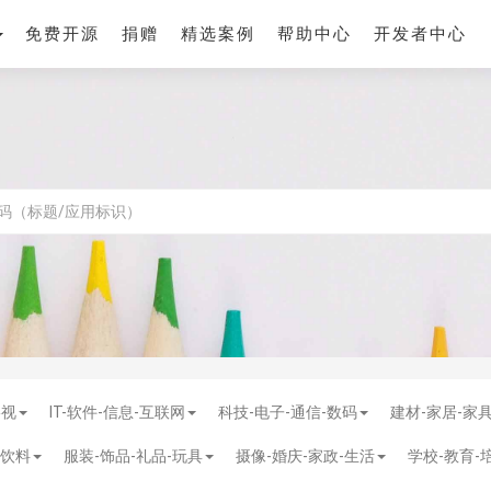
免费开源
捐赠
精选案例
帮助中心
开发者中心
影视
IT-软件-信息-互联网
科技-电子-通信-数码
建材-家居-家
-饮料
服装-饰品-礼品-玩具
摄像-婚庆-家政-生活
学校-教育-