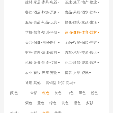
建材-家居-家具-电器
基建-施工-地产-物业
餐饮-酒店-旅游-票务
食品-果蔬-酒水-饮料
服装-饰品-礼品-玩具
摄像-婚庆-家政-生活
学校-教育-培训-科研
运动-健身-体育-器材
美容-保健-医院-医疗
金融-投资-保险-理财
财务-管理-法律-政府
汽车-汽配-交通-搬运
机械-设备-制造-仪器
化工-环保-能源-原料
农业-畜牧-养殖-宠物
博客-文章-资讯
通用-其他
营销型-外贸-商城
颜 色:
全部
红色
灰色
白色
黑色
粉色
紫色
蓝色
绿色
黄色
橙色
多彩