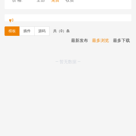
价 格:
全部
免费
收费
hk****71 安装《
响应式大气家居公司模板
》
￥10.00
心怀****i） 安装《
sitemap地图生成
》
免费
C**y 安装《
地图位置选取插件
》
免费
模板
插件
源码
共（0）条
C**y 安装《
地图位置选取插件
》
免费
hk****08 安装《
Prism代码高亮插件
》
免费
最新发布
最多浏览
最多下载
hk****08 安装《
访客统计
》
免费
hk****08 安装《
一键生成应用
》
免费
hk****08 安装《
禁止IP访问
》
免费
— 暂无数据 —
hk****80 安装《
响应式多语言企业公司简单通用模板
》
免费
hk****80 安装《
响应式多语言企业公司简单通用模板
》
免费
碧**天 安装《
文章采集插件（支持多模型）
》
￥20.00
hk****70 安装《
地图位置选取插件
》
免费
hk****70 安装《
sitemaps站点地图
》
免费
hk****28 安装《
Technoai科技人工智能IT服务多用途网
站模板
》
￥39.90
鸾**月 安装《
文件预览
》
￥9.90
C**y 安装《
响应式多语言白色主题通用企业站
》
免费
C**y 安装《
双语言响应式科技通用模板
》
免费