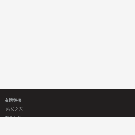
C**y 安装《
双语言响应式科技通用模板
》
免费
hk****82 安装《
响应式多语言会计机构模板
》
免费
hk****82 安装《
响应式多语言文化传媒模板
》
免费
友情链接
站长之家
产品文档
使用手册
标签生成器
应用文档