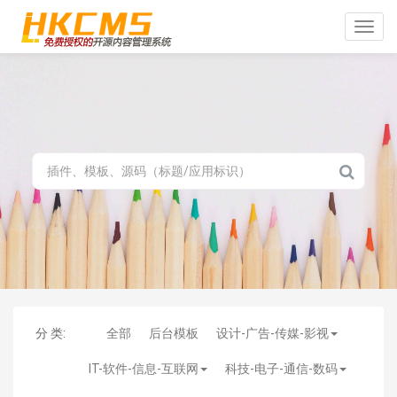
Toggle
naviga
分 类:
全部
后台模板
设计-广告-传媒-影视
IT-软件-信息-互联网
科技-电子-通信-数码