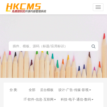
Toggle
naviga
分 类:
全部
后台模板
设计-广告-传媒-影视
IT-软件-信息-互联网
科技-电子-通信-数码