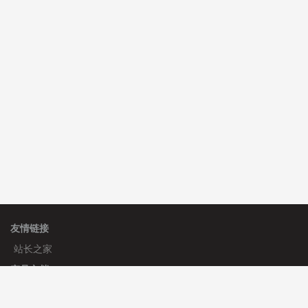
C**y 安装《
双语言响应式科技通用模板
》
免费
C**y 安装《
双语言响应式科技通用模板
》
免费
hk****82 安装《
响应式多语言会计机构模板
》
免费
友情链接
站长之家
产品文档
使用手册
标签生成器
应用文档