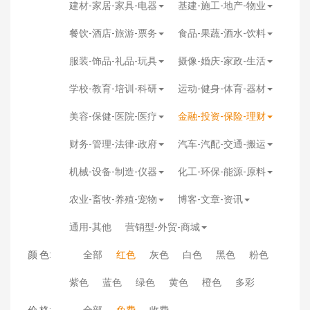
建材-家居-家具-电器
基建-施工-地产-物业
餐饮-酒店-旅游-票务
食品-果蔬-酒水-饮料
服装-饰品-礼品-玩具
摄像-婚庆-家政-生活
学校-教育-培训-科研
运动-健身-体育-器材
美容-保健-医院-医疗
金融-投资-保险-理财
财务-管理-法律-政府
汽车-汽配-交通-搬运
机械-设备-制造-仪器
化工-环保-能源-原料
农业-畜牧-养殖-宠物
博客-文章-资讯
通用-其他
营销型-外贸-商城
颜 色:
全部
红色
灰色
白色
黑色
粉色
紫色
蓝色
绿色
黄色
橙色
多彩