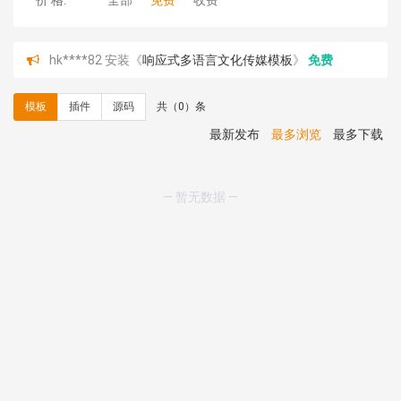
价 格:
全部
免费
收费
hk****82 安装《
响应式多语言文化传媒模板
》
免费
hk****71 安装《
响应式大气家居公司模板
》
￥10.00
心怀****i） 安装《
sitemap地图生成
》
免费
模板
插件
源码
共（0）条
C**y 安装《
地图位置选取插件
》
免费
C**y 安装《
地图位置选取插件
》
免费
最新发布
最多浏览
最多下载
hk****08 安装《
Prism代码高亮插件
》
免费
hk****08 安装《
访客统计
》
免费
hk****08 安装《
一键生成应用
》
免费
— 暂无数据 —
hk****08 安装《
禁止IP访问
》
免费
hk****80 安装《
响应式多语言企业公司简单通用模板
》
免费
hk****80 安装《
响应式多语言企业公司简单通用模板
》
免费
碧**天 安装《
文章采集插件（支持多模型）
》
￥20.00
hk****70 安装《
地图位置选取插件
》
免费
hk****70 安装《
sitemaps站点地图
》
免费
hk****28 安装《
Technoai科技人工智能IT服务多用途网
站模板
》
￥39.90
鸾**月 安装《
文件预览
》
￥9.90
C**y 安装《
响应式多语言白色主题通用企业站
》
免费