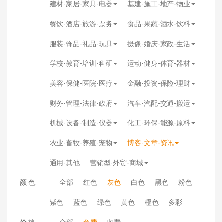
建材-家居-家具-电器
基建-施工-地产-物业
餐饮-酒店-旅游-票务
食品-果蔬-酒水-饮料
服装-饰品-礼品-玩具
摄像-婚庆-家政-生活
学校-教育-培训-科研
运动-健身-体育-器材
美容-保健-医院-医疗
金融-投资-保险-理财
财务-管理-法律-政府
汽车-汽配-交通-搬运
机械-设备-制造-仪器
化工-环保-能源-原料
农业-畜牧-养殖-宠物
博客-文章-资讯
通用-其他
营销型-外贸-商城
颜 色:
全部
红色
灰色
白色
黑色
粉色
紫色
蓝色
绿色
黄色
橙色
多彩