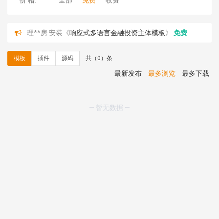
价 格:
全部
免费
收费
理**房 安装《
响应式多语言金融投资主体模板
》
免费
理**房 安装《
响应式多语言蓝色主题通用企业模板
》
免
费
模板
插件
源码
共（0）条
理**房 安装《
响应式多语言文化传媒模板
》
免费
理**房 安装《
响应式多语言会计机构模板
》
免费
最新发布
最多浏览
最多下载
hk****15 安装《
开源日历工具库
》
免费
hk****82 安装《
响应式多语言会计机构模板
》
免费
hk****82 安装《
响应式多语言文化传媒模板
》
免费
— 暂无数据 —
hk****71 安装《
响应式大气家居公司模板
》
￥10.00
心怀****i） 安装《
sitemap地图生成
》
免费
C**y 安装《
地图位置选取插件
》
免费
C**y 安装《
地图位置选取插件
》
免费
hk****08 安装《
Prism代码高亮插件
》
免费
hk****08 安装《
访客统计
》
免费
hk****08 安装《
一键生成应用
》
免费
hk****08 安装《
禁止IP访问
》
免费
hk****80 安装《
响应式多语言企业公司简单通用模板
》
免费
hk****80 安装《
响应式多语言企业公司简单通用模板
》
免费