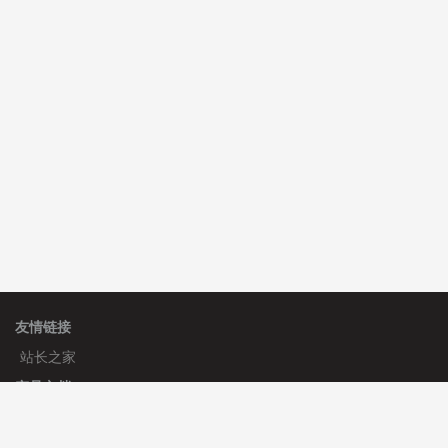
碧**天 安装《
文章采集插件（支持多模型）
》
￥20.00
理**房 安装《
响应式多语言蓝色主题通用企业模板
》
免
费
理**房 安装《
响应式多语言企业公司简单通用模板
》
免
费
友情链接
站长之家
产品文档
使用手册
标签生成器
应用文档
更新日志
官方帮助