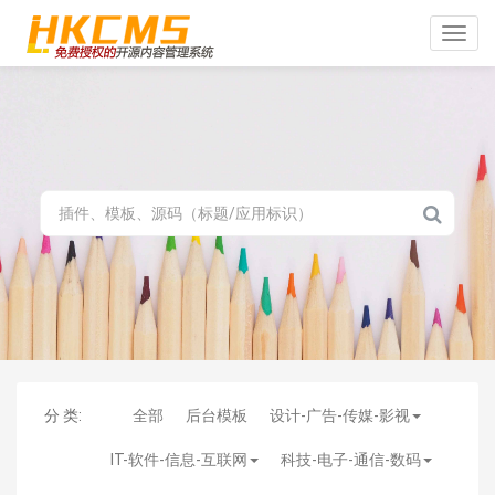
Toggle
naviga
分 类:
全部
后台模板
设计-广告-传媒-影视
IT-软件-信息-互联网
科技-电子-通信-数码