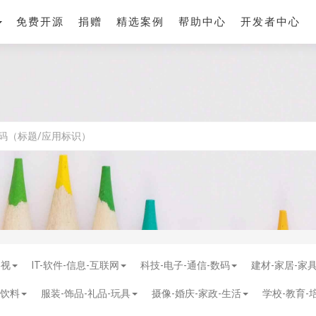
免费开源
捐赠
精选案例
帮助中心
开发者中心
影视
IT-软件-信息-互联网
科技-电子-通信-数码
建材-家居-家
-饮料
服装-饰品-礼品-玩具
摄像-婚庆-家政-生活
学校-教育-