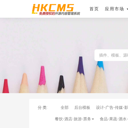
首页
应用市场
分 类:
全部
后台模板
设计-广告-传媒-
餐饮-酒店-旅游-票务
食品-果蔬-酒水