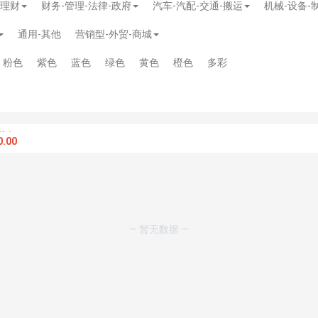
-理财
财务-管理-法律-政府
汽车-汽配-交通-搬运
机械-设备-
通用-其他
营销型-外贸-商城
粉色
紫色
蓝色
绿色
黄色
橙色
多彩
.00
— 暂无数据 —
模板
》
免费
模板
》
免费
20.00