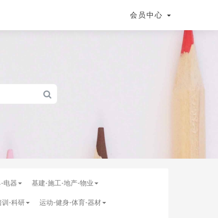
会员中心
具-电器
基建-施工-地产-物业
培训-科研
运动-健身-体育-器材