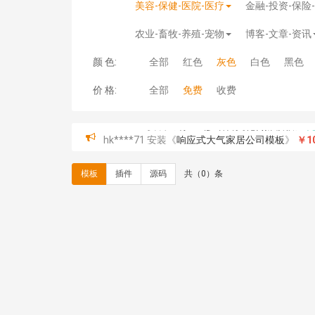
美容-保健-医院-医疗
金融-投资-保险
农业-畜牧-养殖-宠物
博客-文章-资讯
颜 色:
全部
红色
灰色
白色
黑色
价 格:
全部
免费
收费
hk****71 安装《
响应式大气家居公司模板
》
￥10
心怀****i） 安装《
sitemap地图生成
》
免费
C**y 安装《
地图位置选取插件
》
免费
模板
插件
源码
共（0）条
C**y 安装《
地图位置选取插件
》
免费
hk****08 安装《
Prism代码高亮插件
》
免费
hk****08 安装《
访客统计
》
免费
hk****08 安装《
一键生成应用
》
免费
hk****08 安装《
禁止IP访问
》
免费
hk****80 安装《
响应式多语言企业公司简单通用
hk****80 安装《
响应式多语言企业公司简单通用
碧**天 安装《
文章采集插件（支持多模型）
》
￥
hk****70 安装《
地图位置选取插件
》
免费
hk****70 安装《
sitemaps站点地图
》
免费