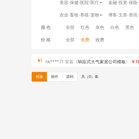
美容-保健-医院-医疗
金融-投资-保险
农业-畜牧-养殖-宠物
博客-文章-资讯
颜 色:
全部
红色
灰色
白色
黑色
价 格:
全部
免费
收费
hk****71 安装《
响应式大气家居公司模板
》
￥10
心怀****i） 安装《
sitemap地图生成
》
免费
C**y 安装《
地图位置选取插件
》
免费
模板
插件
源码
共（0）条
C**y 安装《
地图位置选取插件
》
免费
hk****08 安装《
Prism代码高亮插件
》
免费
hk****08 安装《
访客统计
》
免费
hk****08 安装《
一键生成应用
》
免费
hk****08 安装《
禁止IP访问
》
免费
hk****80 安装《
响应式多语言企业公司简单通用
hk****80 安装《
响应式多语言企业公司简单通用
碧**天 安装《
文章采集插件（支持多模型）
》
￥
hk****70 安装《
地图位置选取插件
》
免费
hk****70 安装《
sitemaps站点地图
》
免费