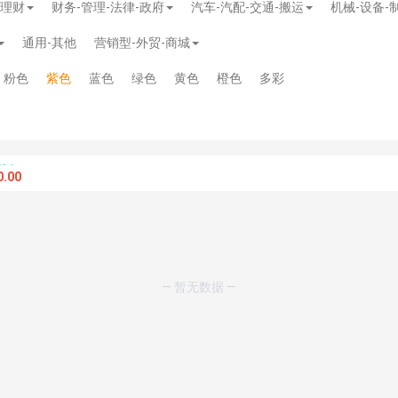
-理财
财务-管理-法律-政府
汽车-汽配-交通-搬运
机械-设备-
通用-其他
营销型-外贸-商城
粉色
紫色
蓝色
绿色
黄色
橙色
多彩
.00
— 暂无数据 —
模板
》
免费
模板
》
免费
20.00