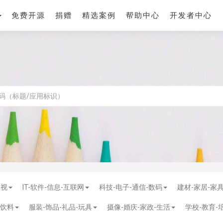
免费开源
捐赠
精选案例
帮助中心
开发者中心
影视
IT-软件-信息-互联网
科技-电子-通信-数码
建材-家居-家
-饮料
服装-饰品-礼品-玩具
摄像-婚庆-家政-生活
学校-教育-