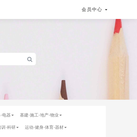
会员中心
具-电器
基建-施工-地产-物业
培训-科研
运动-健身-体育-器材