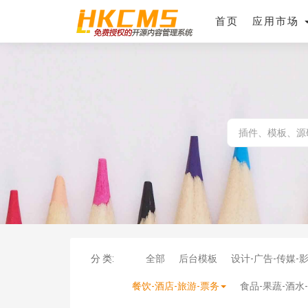
首页
应用市场
分 类:
全部
后台模板
设计-广告-传媒-
餐饮-酒店-旅游-票务
食品-果蔬-酒水