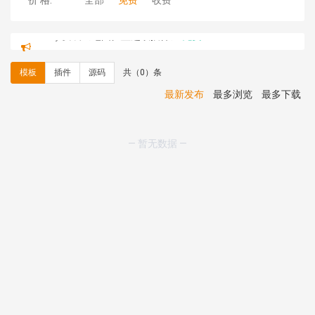
价 格:
全部
免费
收费
C**y 安装《
地图位置选取插件
》
免费
hk****08 安装《
Prism代码高亮插件
》
免费
hk****08 安装《
访客统计
》
免费
模板
插件
源码
共（0）条
hk****08 安装《
一键生成应用
》
免费
hk****08 安装《
禁止IP访问
》
免费
最新发布
最多浏览
最多下载
hk****80 安装《
响应式多语言企业公司简单通用模板
》
免费
hk****80 安装《
响应式多语言企业公司简单通用模板
》
— 暂无数据 —
免费
碧**天 安装《
文章采集插件（支持多模型）
》
￥20.00
hk****70 安装《
地图位置选取插件
》
免费
hk****70 安装《
sitemaps站点地图
》
免费
hk****28 安装《
Technoai科技人工智能IT服务多用途网
站模板
》
￥39.90
鸾**月 安装《
文件预览
》
￥9.90
C**y 安装《
响应式多语言白色主题通用企业站
》
免费
C**y 安装《
双语言响应式科技通用模板
》
免费
C**y 安装《
双语言响应式科技通用模板
》
免费
C**y 安装《
双语言响应式科技通用模板
》
免费
C**y 安装《
双语言响应式科技通用模板
》
免费