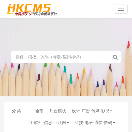
Toggle
naviga
分 类:
全部
后台模板
设计-广告-传媒-影视
IT-软件-信息-互联网
科技-电子-通信-数码