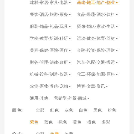
建材-家居-家具-电器
基建-施工-地产-物业
餐饮-酒店-旅游-票务
食品-果蔬-酒水-饮料
服装-饰品-礼品-玩具
摄像-婚庆-家政-生活
学校-教育-培训-科研
运动-健身-体育-器材
美容-保健-医院-医疗
金融-投资-保险-理财
财务-管理-法律-政府
汽车-汽配-交通-搬运
机械-设备-制造-仪器
化工-环保-能源-原料
农业-畜牧-养殖-宠物
博客-文章-资讯
通用-其他
营销型-外贸-商城
颜 色:
全部
红色
灰色
白色
黑色
粉色
紫色
蓝色
绿色
黄色
橙色
多彩