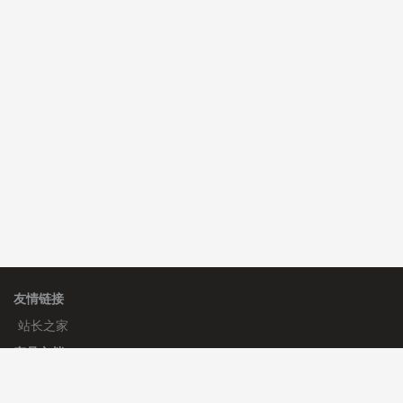
C**y 安装《
双语言响应式收缩导航式建筑行业模板
》
免
费
心怀****i） 安装《
sitemap地图生成
》
免费
C**y 安装《
地图位置选取插件
》
免费
友情链接
站长之家
产品文档
使用手册
标签生成器
应用文档