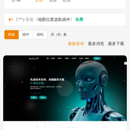
价 格:
全部
免费
收费
C**y 安装《
地图位置选取插件
》
免费
C**y 安装《
地图位置选取插件
》
免费
hk****08 安装《
Prism代码高亮插件
》
免费
模板
插件
源码
共（8）条
hk****08 安装《
访客统计
》
免费
hk****08 安装《
一键生成应用
》
免费
最新发布
最多浏览
最多下载
hk****08 安装《
禁止IP访问
》
免费
hk****80 安装《
响应式多语言企业公司简单通用模板
》
免费
hk****80 安装《
响应式多语言企业公司简单通用模板
》
免费
碧**天 安装《
文章采集插件（支持多模型）
》
￥20.00
hk****70 安装《
地图位置选取插件
》
免费
hk****70 安装《
sitemaps站点地图
》
免费
hk****28 安装《
Technoai科技人工智能IT服务多用途网
站模板
》
￥39.90
鸾**月 安装《
文件预览
》
￥9.90
C**y 安装《
响应式多语言白色主题通用企业站
》
免费
C**y 安装《
双语言响应式科技通用模板
》
免费
C**y 安装《
双语言响应式科技通用模板
》
免费
C**y 安装《
双语言响应式科技通用模板
》
免费