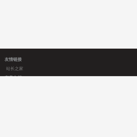
友情链接
站长之家
产品文档
使用手册
标签生成器
应用文档
更新日志
官方帮助
帮助中心
官方公告
使用帮助
安装与部署
服务支持
免费授权
使用协议
开发者中心