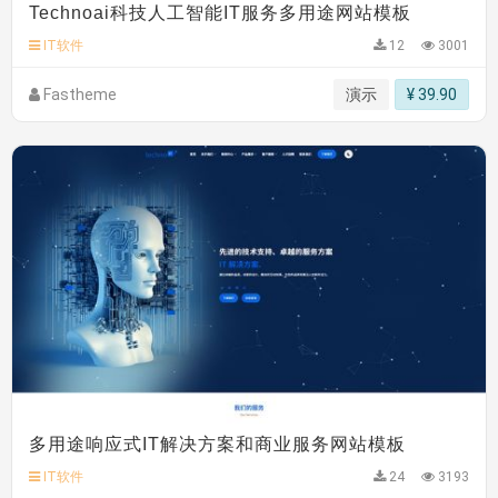
Technoai科技人工智能IT服务多用途网站模板
C**y 安装《
双语言响应式科技通用模板
》
免费
hk****71 安装《
响应式大气家居公司模板
》
￥10.00
IT软件
12
3001
心怀****i） 安装《
sitemap地图生成
》
免费
Fastheme
演示
¥ 39.90
多用途响应式IT解决方案和商业服务网站模板
IT软件
24
3193