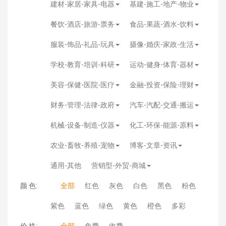
建材-家居-家具-电器
基建-施工-地产-物业
餐饮-酒店-旅游-票务
食品-果蔬-酒水-饮料
服装-饰品-礼品-玩具
摄像-婚庆-家政-生活
学校-教育-培训-科研
运动-健身-体育-器材
美容-保健-医院-医疗
金融-投资-保险-理财
财务-管理-法律-政府
汽车-汽配-交通-搬运
机械-设备-制造-仪器
化工-环保-能源-原料
农业-畜牧-养殖-宠物
博客-文章-资讯
通用-其他
营销型-外贸-商城
颜 色:
全部
红色
灰色
白色
黑色
粉色
紫色
蓝色
绿色
黄色
橙色
多彩