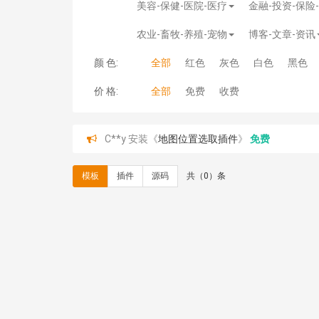
美容-保健-医院-医疗
金融-投资-保险
农业-畜牧-养殖-宠物
博客-文章-资讯
颜 色:
全部
红色
灰色
白色
黑色
价 格:
全部
免费
收费
C**y 安装《
地图位置选取插件
》
免费
hk****08 安装《
Prism代码高亮插件
》
免费
hk****08 安装《
访客统计
》
免费
模板
插件
源码
共（0）条
hk****08 安装《
一键生成应用
》
免费
hk****08 安装《
禁止IP访问
》
免费
hk****80 安装《
响应式多语言企业公司简单通用
hk****80 安装《
响应式多语言企业公司简单通用
碧**天 安装《
文章采集插件（支持多模型）
》
￥
hk****70 安装《
地图位置选取插件
》
免费
hk****70 安装《
sitemaps站点地图
》
免费
hk****28 安装《
Technoai科技人工智能IT服
鸾**月 安装《
文件预览
》
￥9.90
C**y 安装《
响应式多语言白色主题通用企业站