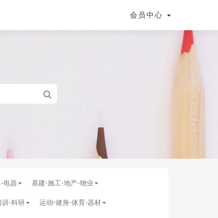
会员中心
具-电器
基建-施工-地产-物业
培训-科研
运动-健身-体育-器材