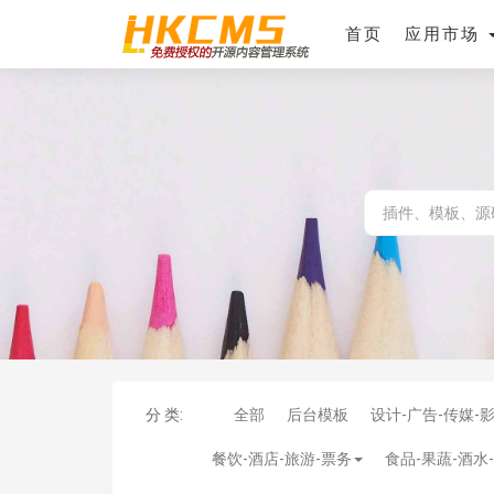
首页
应用市场
分 类:
全部
后台模板
设计-广告-传媒-
餐饮-酒店-旅游-票务
食品-果蔬-酒水