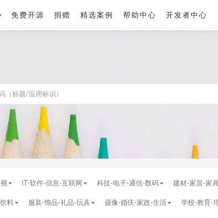
免费开源
捐赠
精选案例
帮助中心
开发者中心
影视
IT-软件-信息-互联网
科技-电子-通信-数码
建材-家居-家
-饮料
服装-饰品-礼品-玩具
摄像-婚庆-家政-生活
学校-教育-