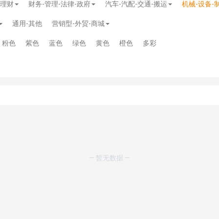
-理财
财务-管理-法律-政府
汽车-汽配-交通-搬运
机械-设备-
通用-其他
营销型-外贸-商城
粉色
紫色
蓝色
绿色
黄色
橙色
多彩
模板
》
免费
模板
》
免费
— 暂无数据 —
20.00
务多用途网站模板
》
￥39.90
》
免费