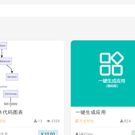
模板
》
免费
模板
》
免费
20.00
务多用途网站模板
》
￥39.90
》
免费
免费
本代码图表
一键生成应用
免费
.00
帮助
13
3339
开发帮助
824
淡月
¥ 10.00
HkCms