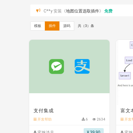
C**y 安装《
地图位置选取插件
》
免费
C**y 安装《
地图位置选取插件
》
免费
hk****08 安装《
Prism代码高亮插件
》
免费
模板
插件
源码
共（3）条
hk****08 安装《
访客统计
》
免费
hk****08 安装《
一键生成应用
》
免费
hk****08 安装《
禁止IP访问
》
免费
hk****80 安装《
响应式多语言企业公司简单通用
hk****80 安装《
响应式多语言企业公司简单通用
碧**天 安装《
文章采集插件（支持多模型）
》
￥
hk****70 安装《
地图位置选取插件
》
免费
hk****70 安装《
sitemaps站点地图
》
免费
hk****28 安装《
Technoai科技人工智能IT服
鸾**月 安装《
文件预览
》
￥9.90
C**y 安装《
响应式多语言白色主题通用企业站
C**y 安装《
双语言响应式科技通用模板
》
免费
C**y 安装《
双语言响应式科技通用模板
》
免费
hk****82 安装《
响应式多语言会计机构模板
》
支付集成
富文
hk****82 安装《
响应式多语言文化传媒模板
》
hk****71 安装《
响应式大气家居公司模板
》
￥10
开发帮助
6
2634
开发
心怀****i） 安装《
sitemap地图生成
》
免费
鸾姝淡月
¥ 39.90
鸾姝