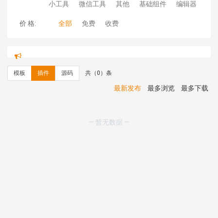
小工具
微信工具
其他
基础组件
编辑器
价 格:
全部
免费
收费
hk****71 安装《
响应式大气家居公司模板
》
￥10.00
心怀****i） 安装《
sitemap地图生成
》
免费
C**y 安装《
地图位置选取插件
》
免费
模板
插件
源码
共（0）条
C**y 安装《
地图位置选取插件
》
免费
hk****08 安装《
Prism代码高亮插件
》
免费
最新发布
最多浏览
最多下载
hk****08 安装《
访客统计
》
免费
hk****08 安装《
一键生成应用
》
免费
hk****08 安装《
禁止IP访问
》
免费
— 暂无数据 —
hk****80 安装《
响应式多语言企业公司简单通用模板
》
免费
hk****80 安装《
响应式多语言企业公司简单通用模板
》
免费
碧**天 安装《
文章采集插件（支持多模型）
》
￥20.00
hk****70 安装《
地图位置选取插件
》
免费
hk****70 安装《
sitemaps站点地图
》
免费
hk****28 安装《
Technoai科技人工智能IT服务多用途网
站模板
》
￥39.90