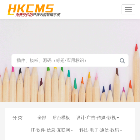
Toggle
naviga
分 类:
全部
后台模板
设计-广告-传媒-影视
IT-软件-信息-互联网
科技-电子-通信-数码