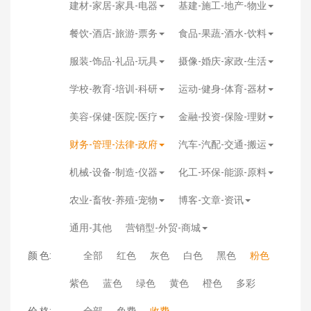
建材-家居-家具-电器
基建-施工-地产-物业
餐饮-酒店-旅游-票务
食品-果蔬-酒水-饮料
服装-饰品-礼品-玩具
摄像-婚庆-家政-生活
学校-教育-培训-科研
运动-健身-体育-器材
美容-保健-医院-医疗
金融-投资-保险-理财
财务-管理-法律-政府
汽车-汽配-交通-搬运
机械-设备-制造-仪器
化工-环保-能源-原料
农业-畜牧-养殖-宠物
博客-文章-资讯
通用-其他
营销型-外贸-商城
颜 色:
全部
红色
灰色
白色
黑色
粉色
紫色
蓝色
绿色
黄色
橙色
多彩