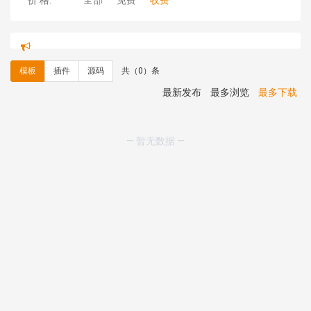
价 格:
全部
免费
收费
hk****71 安装《
响应式大气家居公司模板
》
￥10.00
心怀****i） 安装《
sitemap地图生成
》
免费
C**y 安装《
地图位置选取插件
》
免费
模板
插件
源码
共（0）条
C**y 安装《
地图位置选取插件
》
免费
hk****08 安装《
Prism代码高亮插件
》
免费
最新发布
最多浏览
最多下载
hk****08 安装《
访客统计
》
免费
hk****08 安装《
一键生成应用
》
免费
hk****08 安装《
禁止IP访问
》
免费
— 暂无数据 —
hk****80 安装《
响应式多语言企业公司简单通用模板
》
免费
hk****80 安装《
响应式多语言企业公司简单通用模板
》
免费
碧**天 安装《
文章采集插件（支持多模型）
》
￥20.00
hk****70 安装《
地图位置选取插件
》
免费
hk****70 安装《
sitemaps站点地图
》
免费
hk****28 安装《
Technoai科技人工智能IT服务多用途网
站模板
》
￥39.90
鸾**月 安装《
文件预览
》
￥9.90
C**y 安装《
响应式多语言白色主题通用企业站
》
免费
C**y 安装《
双语言响应式科技通用模板
》
免费