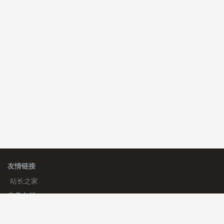
C**y 安装《
双语言响应式科技通用模板
》
免费
hk****82 安装《
响应式多语言会计机构模板
》
免费
hk****82 安装《
响应式多语言文化传媒模板
》
免费
友情链接
站长之家
产品文档
使用手册
标签生成器
应用文档