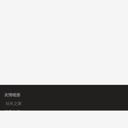
C**y 安装《
双语言响应式科技通用模板
》
免费
hk****82 安装《
响应式多语言会计机构模板
》
免费
hk****82 安装《
响应式多语言文化传媒模板
》
免费
友情链接
站长之家
产品文档
使用手册
标签生成器
应用文档