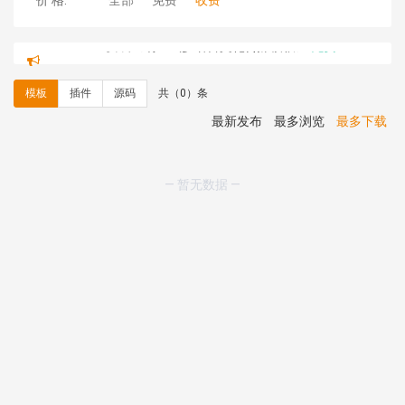
价 格:
全部
免费
收费
hk****71 安装《
响应式大气家居公司模板
》
￥10.00
心怀****i） 安装《
sitemap地图生成
》
免费
C**y 安装《
地图位置选取插件
》
免费
模板
插件
源码
共（0）条
C**y 安装《
地图位置选取插件
》
免费
hk****08 安装《
Prism代码高亮插件
》
免费
最新发布
最多浏览
最多下载
hk****08 安装《
访客统计
》
免费
hk****08 安装《
一键生成应用
》
免费
hk****08 安装《
禁止IP访问
》
免费
— 暂无数据 —
hk****80 安装《
响应式多语言企业公司简单通用模板
》
免费
hk****80 安装《
响应式多语言企业公司简单通用模板
》
免费
碧**天 安装《
文章采集插件（支持多模型）
》
￥20.00
hk****70 安装《
地图位置选取插件
》
免费
hk****70 安装《
sitemaps站点地图
》
免费
hk****28 安装《
Technoai科技人工智能IT服务多用途网
站模板
》
￥39.90
鸾**月 安装《
文件预览
》
￥9.90
C**y 安装《
响应式多语言白色主题通用企业站
》
免费
C**y 安装《
双语言响应式科技通用模板
》
免费