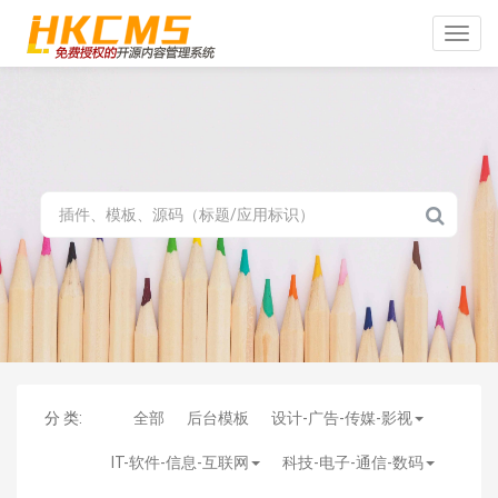
Toggle
naviga
分 类:
全部
后台模板
设计-广告-传媒-影视
IT-软件-信息-互联网
科技-电子-通信-数码