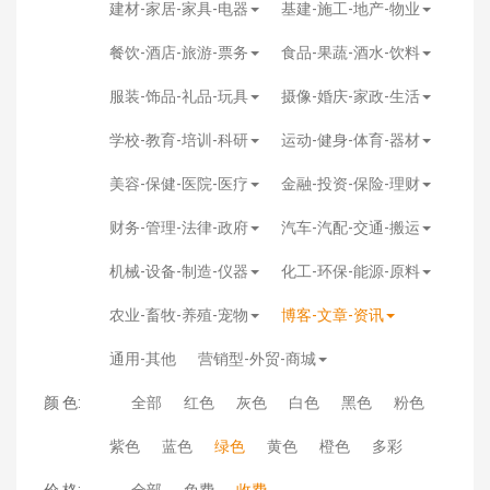
建材-家居-家具-电器
基建-施工-地产-物业
餐饮-酒店-旅游-票务
食品-果蔬-酒水-饮料
服装-饰品-礼品-玩具
摄像-婚庆-家政-生活
学校-教育-培训-科研
运动-健身-体育-器材
美容-保健-医院-医疗
金融-投资-保险-理财
财务-管理-法律-政府
汽车-汽配-交通-搬运
机械-设备-制造-仪器
化工-环保-能源-原料
农业-畜牧-养殖-宠物
博客-文章-资讯
通用-其他
营销型-外贸-商城
颜 色:
全部
红色
灰色
白色
黑色
粉色
紫色
蓝色
绿色
黄色
橙色
多彩