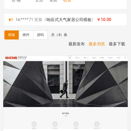
价 格:
全部
免费
收费
hk****71 安装《
响应式大气家居公司模板
》
￥10.00
心怀****i） 安装《
sitemap地图生成
》
免费
C**y 安装《
地图位置选取插件
》
免费
模板
插件
源码
共（4）条
C**y 安装《
地图位置选取插件
》
免费
hk****08 安装《
Prism代码高亮插件
》
免费
最新发布
最多浏览
最多下载
hk****08 安装《
访客统计
》
免费
hk****08 安装《
一键生成应用
》
免费
hk****08 安装《
禁止IP访问
》
免费
hk****80 安装《
响应式多语言企业公司简单通用模板
》
免费
hk****80 安装《
响应式多语言企业公司简单通用模板
》
免费
碧**天 安装《
文章采集插件（支持多模型）
》
￥20.00
hk****70 安装《
地图位置选取插件
》
免费
hk****70 安装《
sitemaps站点地图
》
免费
hk****28 安装《
Technoai科技人工智能IT服务多用途网
站模板
》
￥39.90
鸾**月 安装《
文件预览
》
￥9.90
C**y 安装《
响应式多语言白色主题通用企业站
》
免费
C**y 安装《
双语言响应式科技通用模板
》
免费