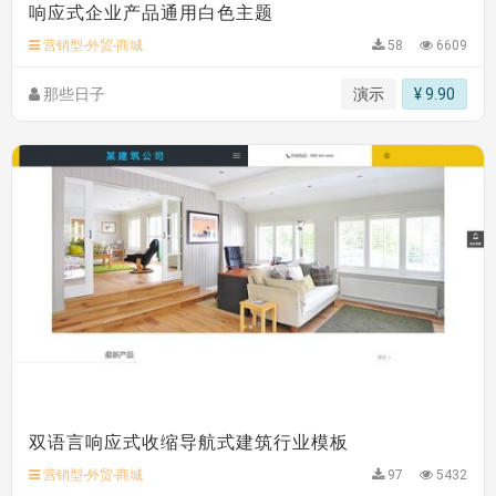
响应式企业产品通用白色主题
C**y 安装《
双语言响应式科技通用模板
》
免费
hk****82 安装《
响应式多语言会计机构模板
》
免费
营销型-外贸-商城
58
6609
hk****82 安装《
响应式多语言文化传媒模板
》
免费
那些日子
演示
¥ 9.90
双语言响应式收缩导航式建筑行业模板
营销型-外贸-商城
97
5432