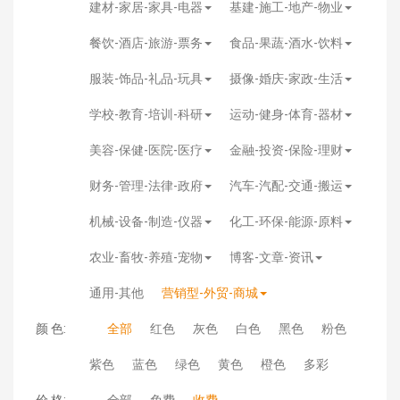
建材-家居-家具-电器
基建-施工-地产-物业
餐饮-酒店-旅游-票务
食品-果蔬-酒水-饮料
服装-饰品-礼品-玩具
摄像-婚庆-家政-生活
学校-教育-培训-科研
运动-健身-体育-器材
美容-保健-医院-医疗
金融-投资-保险-理财
财务-管理-法律-政府
汽车-汽配-交通-搬运
机械-设备-制造-仪器
化工-环保-能源-原料
农业-畜牧-养殖-宠物
博客-文章-资讯
通用-其他
营销型-外贸-商城
颜 色:
全部
红色
灰色
白色
黑色
粉色
紫色
蓝色
绿色
黄色
橙色
多彩