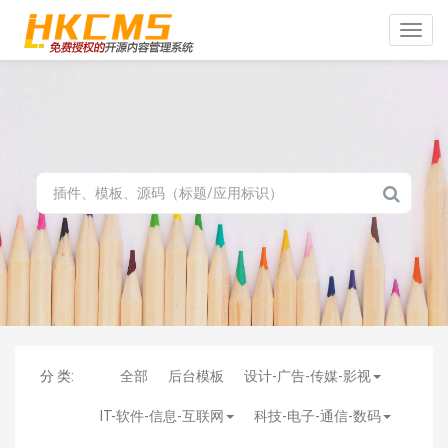
Toggle
naviga
分 类:
全部
后台模板
设计-广告-传媒-影视
IT-软件-信息-互联网
科技-电子-通信-数码