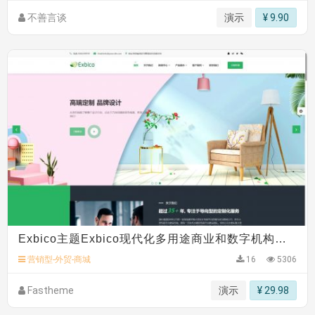
不善言谈
演示
¥ 9.90
Exbico主题Exbico现代化多用途商业和数字机构网站主题
营销型-外贸-商城
16
5306
Fastheme
演示
¥ 29.98