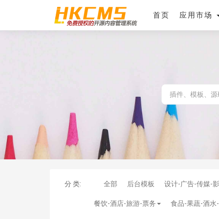
首页
应用市场
分 类:
全部
后台模板
设计-广告-传媒-
餐饮-酒店-旅游-票务
食品-果蔬-酒水