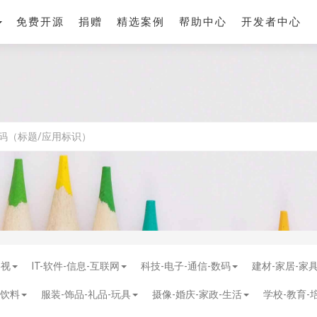
免费开源
捐赠
精选案例
帮助中心
开发者中心
影视
IT-软件-信息-互联网
科技-电子-通信-数码
建材-家居-家
-饮料
服装-饰品-礼品-玩具
摄像-婚庆-家政-生活
学校-教育-