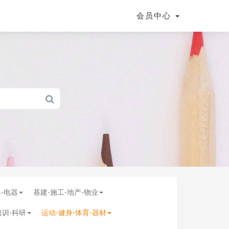
会员中心
具-电器
基建-施工-地产-物业
培训-科研
运动-健身-体育-器材