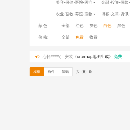
美容-保健-医院-医疗
金融-投资-保险
农业-畜牧-养殖-宠物
博客-文章-资讯
颜 色:
全部
红色
灰色
白色
黑色
价 格:
全部
免费
收费
心怀****i） 安装《
sitemap地图生成
》
免费
C**y 安装《
地图位置选取插件
》
免费
C**y 安装《
地图位置选取插件
》
免费
模板
插件
源码
共（0）条
hk****08 安装《
Prism代码高亮插件
》
免费
hk****08 安装《
访客统计
》
免费
hk****08 安装《
一键生成应用
》
免费
hk****08 安装《
禁止IP访问
》
免费
hk****80 安装《
响应式多语言企业公司简单通用
hk****80 安装《
响应式多语言企业公司简单通用
碧**天 安装《
文章采集插件（支持多模型）
》
￥
hk****70 安装《
地图位置选取插件
》
免费
hk****70 安装《
sitemaps站点地图
》
免费
hk****28 安装《
Technoai科技人工智能IT服