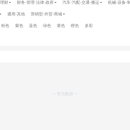
-理财
财务-管理-法律-政府
汽车-汽配-交通-搬运
机械-设备-
通用-其他
营销型-外贸-商城
粉色
紫色
蓝色
绿色
黄色
橙色
多彩
— 暂无数据 —
模板
》
免费
模板
》
免费
20.00
务多用途网站模板
》
￥39.90