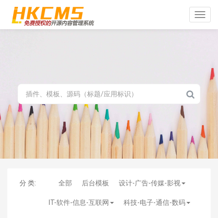
Toggle
naviga
分 类:
全部
后台模板
设计-广告-传媒-影视
IT-软件-信息-互联网
科技-电子-通信-数码