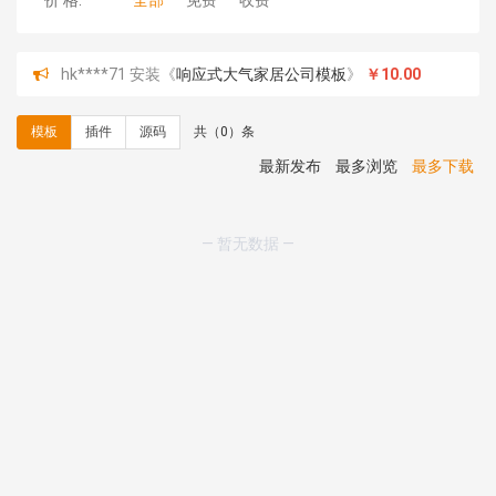
价 格:
全部
免费
收费
hk****71 安装《
响应式大气家居公司模板
》
￥10.00
心怀****i） 安装《
sitemap地图生成
》
免费
C**y 安装《
地图位置选取插件
》
免费
模板
插件
源码
共（0）条
C**y 安装《
地图位置选取插件
》
免费
hk****08 安装《
Prism代码高亮插件
》
免费
最新发布
最多浏览
最多下载
hk****08 安装《
访客统计
》
免费
hk****08 安装《
一键生成应用
》
免费
hk****08 安装《
禁止IP访问
》
免费
— 暂无数据 —
hk****80 安装《
响应式多语言企业公司简单通用模板
》
免费
hk****80 安装《
响应式多语言企业公司简单通用模板
》
免费
碧**天 安装《
文章采集插件（支持多模型）
》
￥20.00
hk****70 安装《
地图位置选取插件
》
免费
hk****70 安装《
sitemaps站点地图
》
免费
hk****28 安装《
Technoai科技人工智能IT服务多用途网
站模板
》
￥39.90
鸾**月 安装《
文件预览
》
￥9.90
C**y 安装《
响应式多语言白色主题通用企业站
》
免费
C**y 安装《
双语言响应式科技通用模板
》
免费