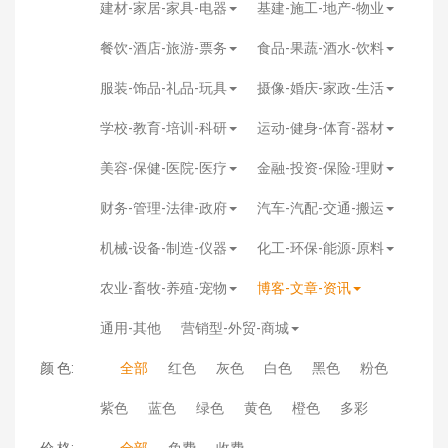
建材-家居-家具-电器
基建-施工-地产-物业
餐饮-酒店-旅游-票务
食品-果蔬-酒水-饮料
服装-饰品-礼品-玩具
摄像-婚庆-家政-生活
学校-教育-培训-科研
运动-健身-体育-器材
美容-保健-医院-医疗
金融-投资-保险-理财
财务-管理-法律-政府
汽车-汽配-交通-搬运
机械-设备-制造-仪器
化工-环保-能源-原料
农业-畜牧-养殖-宠物
博客-文章-资讯
通用-其他
营销型-外贸-商城
颜 色:
全部
红色
灰色
白色
黑色
粉色
紫色
蓝色
绿色
黄色
橙色
多彩