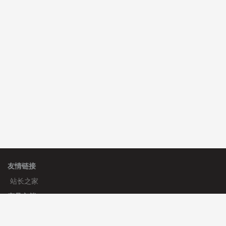
C**y 安装《
双语言响应式科技通用模板
》
免费
hk****82 安装《
响应式多语言会计机构模板
》
免费
hk****82 安装《
响应式多语言文化传媒模板
》
免费
友情链接
站长之家
产品文档
使用手册
标签生成器
应用文档