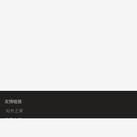
hk****82 安装《
响应式多语言会计机构模板
》
免费
hk****82 安装《
响应式多语言文化传媒模板
》
免费
友情链接
站长之家
产品文档
使用手册
标签生成器
应用文档