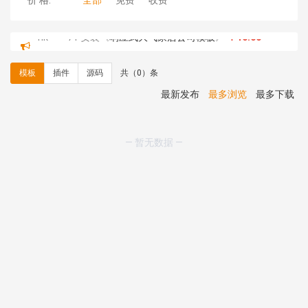
价 格:
全部
免费
收费
hk****71 安装《
响应式大气家居公司模板
》
￥10.00
心怀****i） 安装《
sitemap地图生成
》
免费
C**y 安装《
地图位置选取插件
》
免费
模板
插件
源码
共（0）条
C**y 安装《
地图位置选取插件
》
免费
hk****08 安装《
Prism代码高亮插件
》
免费
最新发布
最多浏览
最多下载
hk****08 安装《
访客统计
》
免费
hk****08 安装《
一键生成应用
》
免费
hk****08 安装《
禁止IP访问
》
免费
— 暂无数据 —
hk****80 安装《
响应式多语言企业公司简单通用模板
》
免费
hk****80 安装《
响应式多语言企业公司简单通用模板
》
免费
碧**天 安装《
文章采集插件（支持多模型）
》
￥20.00
hk****70 安装《
地图位置选取插件
》
免费
hk****70 安装《
sitemaps站点地图
》
免费
hk****28 安装《
Technoai科技人工智能IT服务多用途网
站模板
》
￥39.90
鸾**月 安装《
文件预览
》
￥9.90
C**y 安装《
响应式多语言白色主题通用企业站
》
免费
C**y 安装《
双语言响应式科技通用模板
》
免费
C**y 安装《
双语言响应式科技通用模板
》
免费