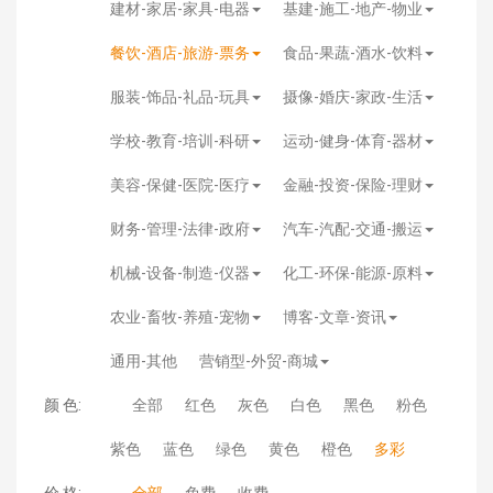
建材-家居-家具-电器
基建-施工-地产-物业
餐饮-酒店-旅游-票务
食品-果蔬-酒水-饮料
服装-饰品-礼品-玩具
摄像-婚庆-家政-生活
学校-教育-培训-科研
运动-健身-体育-器材
美容-保健-医院-医疗
金融-投资-保险-理财
财务-管理-法律-政府
汽车-汽配-交通-搬运
机械-设备-制造-仪器
化工-环保-能源-原料
农业-畜牧-养殖-宠物
博客-文章-资讯
通用-其他
营销型-外贸-商城
颜 色:
全部
红色
灰色
白色
黑色
粉色
紫色
蓝色
绿色
黄色
橙色
多彩