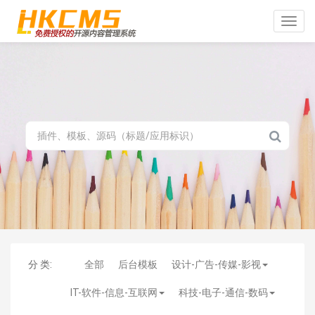
Toggle
naviga
分 类:
全部
后台模板
设计-广告-传媒-影视
IT-软件-信息-互联网
科技-电子-通信-数码