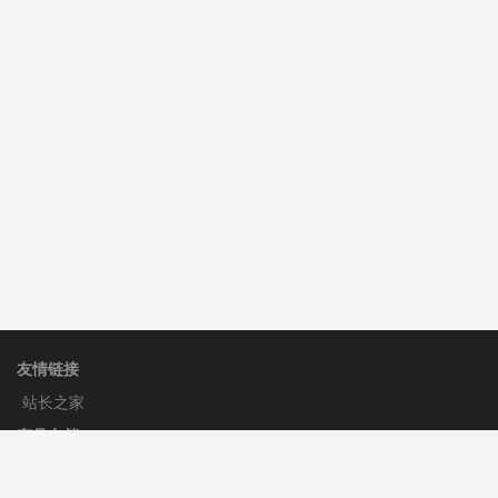
C**y 安装《
双语言响应式科技通用模板
》
免费
C**y 安装《
双语言响应式科技通用模板
》
免费
hk****82 安装《
响应式多语言会计机构模板
》
免费
友情链接
站长之家
产品文档
使用手册
标签生成器
应用文档