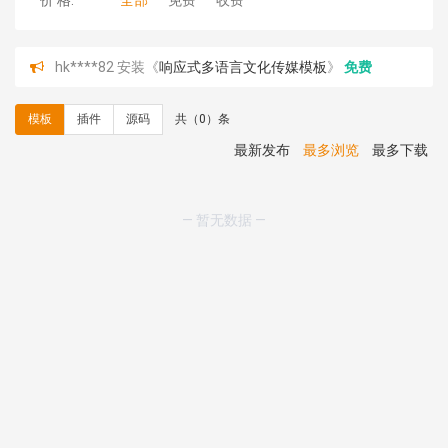
价 格:
全部
免费
收费
hk****82 安装《
响应式多语言文化传媒模板
》
免费
hk****71 安装《
响应式大气家居公司模板
》
￥10.00
心怀****i） 安装《
sitemap地图生成
》
免费
模板
插件
源码
共（0）条
C**y 安装《
地图位置选取插件
》
免费
C**y 安装《
地图位置选取插件
》
免费
最新发布
最多浏览
最多下载
hk****08 安装《
Prism代码高亮插件
》
免费
hk****08 安装《
访客统计
》
免费
hk****08 安装《
一键生成应用
》
免费
— 暂无数据 —
hk****08 安装《
禁止IP访问
》
免费
hk****80 安装《
响应式多语言企业公司简单通用模板
》
免费
hk****80 安装《
响应式多语言企业公司简单通用模板
》
免费
碧**天 安装《
文章采集插件（支持多模型）
》
￥20.00
hk****70 安装《
地图位置选取插件
》
免费
hk****70 安装《
sitemaps站点地图
》
免费
hk****28 安装《
Technoai科技人工智能IT服务多用途网
站模板
》
￥39.90
鸾**月 安装《
文件预览
》
￥9.90
C**y 安装《
响应式多语言白色主题通用企业站
》
免费