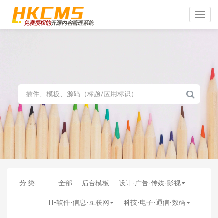
Toggle
naviga
分 类:
全部
后台模板
设计-广告-传媒-影视
IT-软件-信息-互联网
科技-电子-通信-数码