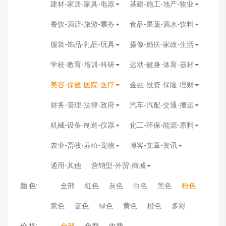
建材-家居-家具-电器
基建-施工-地产-物业
餐饮-酒店-旅游-票务
食品-果蔬-酒水-饮料
服装-饰品-礼品-玩具
摄像-婚庆-家政-生活
学校-教育-培训-科研
运动-健身-体育-器材
美容-保健-医院-医疗
金融-投资-保险-理财
财务-管理-法律-政府
汽车-汽配-交通-搬运
机械-设备-制造-仪器
化工-环保-能源-原料
农业-畜牧-养殖-宠物
博客-文章-资讯
通用-其他
营销型-外贸-商城
颜 色:
全部
红色
灰色
白色
黑色
粉色
紫色
蓝色
绿色
黄色
橙色
多彩