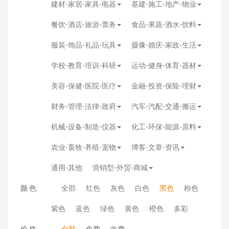
建材-家居-家具-电器
基建-施工-地产-物业
餐饮-酒店-旅游-票务
食品-果蔬-酒水-饮料
服装-饰品-礼品-玩具
摄像-婚庆-家政-生活
学校-教育-培训-科研
运动-健身-体育-器材
美容-保健-医院-医疗
金融-投资-保险-理财
财务-管理-法律-政府
汽车-汽配-交通-搬运
机械-设备-制造-仪器
化工-环保-能源-原料
农业-畜牧-养殖-宠物
博客-文章-资讯
通用-其他
营销型-外贸-商城
颜 色:
全部
红色
灰色
白色
黑色
粉色
紫色
蓝色
绿色
黄色
橙色
多彩