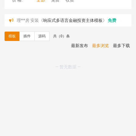
价 格:
全部
免费
收费
理**房 安装《
响应式多语言金融投资主体模板
》
免费
理**房 安装《
响应式多语言蓝色主题通用企业模板
》
免
费
模板
插件
源码
共（0）条
理**房 安装《
响应式多语言文化传媒模板
》
免费
理**房 安装《
响应式多语言会计机构模板
》
免费
最新发布
最多浏览
最多下载
hk****15 安装《
开源日历工具库
》
免费
hk****82 安装《
响应式多语言会计机构模板
》
免费
hk****82 安装《
响应式多语言文化传媒模板
》
免费
— 暂无数据 —
hk****71 安装《
响应式大气家居公司模板
》
￥10.00
心怀****i） 安装《
sitemap地图生成
》
免费
C**y 安装《
地图位置选取插件
》
免费
C**y 安装《
地图位置选取插件
》
免费
hk****08 安装《
Prism代码高亮插件
》
免费
hk****08 安装《
访客统计
》
免费
hk****08 安装《
一键生成应用
》
免费
hk****08 安装《
禁止IP访问
》
免费
hk****80 安装《
响应式多语言企业公司简单通用模板
》
免费
hk****80 安装《
响应式多语言企业公司简单通用模板
》
免费