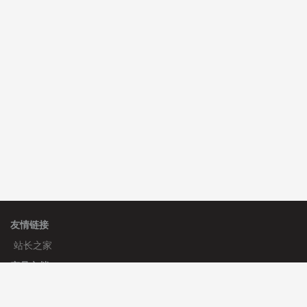
碧**天 安装《
文章采集插件（支持多模型）
》
￥20.00
理**房 安装《
响应式多语言蓝色主题通用企业模板
》
免
费
理**房 安装《
响应式多语言企业公司简单通用模板
》
免
费
友情链接
站长之家
产品文档
使用手册
标签生成器
应用文档