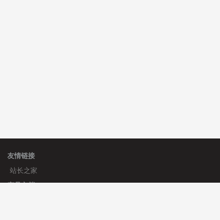
友情链接
站长之家
产品文档
使用手册
标签生成器
应用文档
更新日志
官方帮助