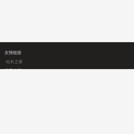
友情链接
站长之家
产品文档
使用手册
标签生成器
应用文档
更新日志
官方帮助
帮助中心
官方公告
使用帮助
安装与部署
服务支持
免费授权
使用协议
开发者中心