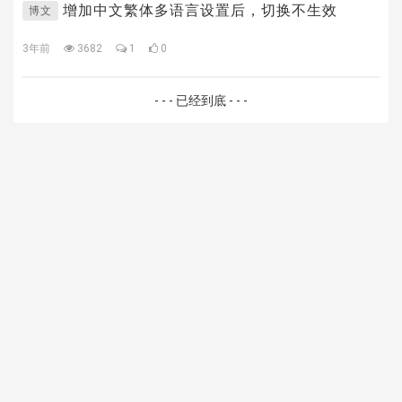
hk****82 安装《
响应式多语言文化传媒模板
》
增加中文繁体多语言设置后，切换不生效
博文
hk****71 安装《
响应式大气家居公司模板
》
3年前
3682
1
0
心怀****i） 安装《
sitemap地图生成
》
C**y 安装《
地图位置选取插件
》
C**y 安装《
地图位置选取插件
》
- - - 已经到底 - - -
hk****08 安装《
Prism代码高亮插件
》
hk****08 安装《
访客统计
》
hk****08 安装《
一键生成应用
》
hk****08 安装《
禁止IP访问
》
hk****85 安装《
响应式多语言金融投资主体模板
》
hk****85 安装《
响应式多语言金融投资主体模板
》