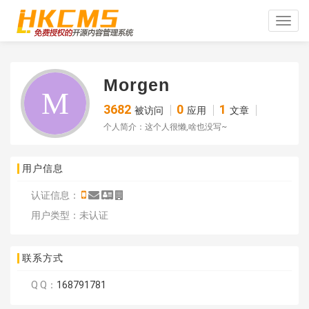
Toggle
naviga
Morgen
3682
0
1
被访问
应用
文章
个人简介：这个人很懒,啥也没写~
用户信息
认证信息：
用户类型：未认证
联系方式
Q Q：
168791781