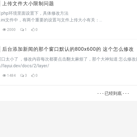
上传文件大小限制问题
在php环境里面设置下，具体修改方法
p.ini文件中，有两个重要的设置与文件上传大小有关：
oad_max_filesize：这个设置决定了通过HTTP POST方法上传单个文件
2000
1
0
t_max_size：这个设置决定了POST请求中所有数据（包括上传的文件
，要将文件上传大小限制设置为20MB，可以设置：
d_max_filesize = 20M
后台添加新闻的那个窗口默认的800x600的 这个怎么修改
max_size = 20M
太小了 ，修改内容每次都要点击翻太麻烦了，那个大神知道 怎么修改的 麻烦告知下修改哪里 文件说明
://layui.dev/docs/2/layer/
1484
3
0
- - - 已经到底 - - -
模板
》
模板
》