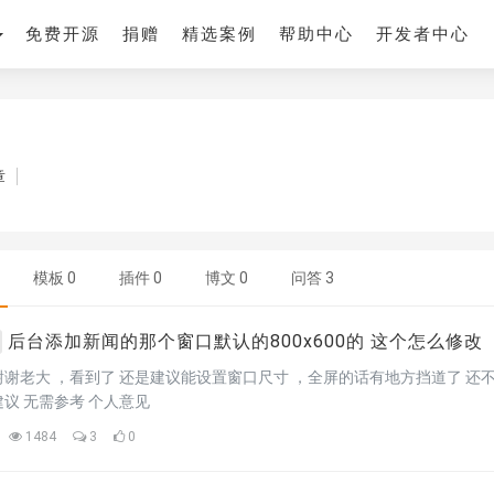
免费开源
捐赠
精选案例
帮助中心
开发者中心
章
模板
0
插件
0
博文
0
问答
3
后台添加新闻的那个窗口默认的800x600的 这个怎么修改
能设置窗口尺寸 ，全屏的话有地方挡道了 还不能自适应 新窗口可以，全屏功能可以稍微缩小点 也行
议 无需参考 个人意见
1484
3
0