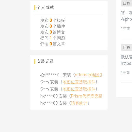
回答
个人成就
答：
在ph
发布
0
个模板
upl
发布
0
个插件
1年前
发布
0
篇博文
pos
提问
1
个问题
例如
评论
0
篇文章
uploa
问答
post_
默认窗口
安装记录
https
1年前
心怀****i） 安装《
sitemap地图生成
》
C**y 安装《
地图位置选取插件
》
C**y 安装《
地图位置选取插件
》
hk****08 安装《
Prism代码高亮插件
》
hk****08 安装《
访客统计
》
hk****08 安装《
一键生成应用
》
hk****08 安装《
禁止IP访问
》
hk****80 安装《
响应式多语言企业公司简单通用
hk****80 安装《
响应式多语言企业公司简单通用