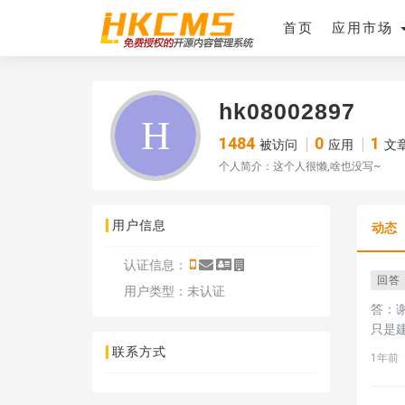
首页
应用市场
hk08002897
1484
0
1
被访问
应用
文
个人简介：这个人很懒,啥也没写~
用户信息
动态
认证信息：
回答
用户类型：未认证
答：谢谢老大 ，看到了 还是建议
只是建
联系方式
1年前