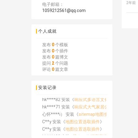
2年前
电子邮箱：
1059212561@qq.com
个人成就
发布
0
个模板
发布
0
个插件
发布
0
篇博文
提问
2
个问题
评论
0
篇文章
安装记录
hk****82 安装《
响应式多语言文化传媒模板
》
hk****71 安装《
响应式大气家居公司模板
》
心怀****i） 安装《
sitemap地图生成
》
C**y 安装《
地图位置选取插件
》
C**y 安装《
地图位置选取插件
》
hk****08 安装《
Prism代码高亮插件
》