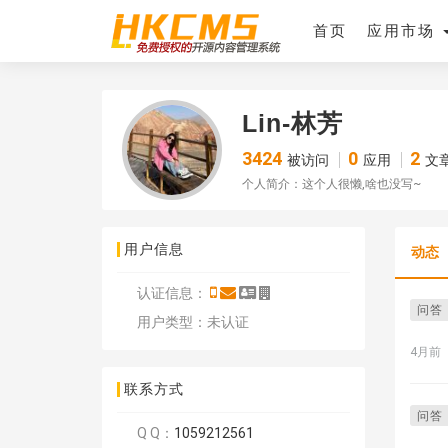
首页
应用市场
Lin-林芳
3424
0
2
被访问
应用
文
个人简介：这个人很懒,啥也没写~
用户信息
动态
认证信息：
问答
用户类型：未认证
4月前
联系方式
问答
Q Q：
1059212561