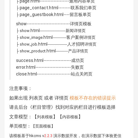
page.html-------------------通用内容单页
├
page_contact.html--------联系我们单页
├
page_guestbook.html----留言板单页
├
show----------------------------详情页模板
.html
├ show
---------------------新闻详情页
.html
客户案例
├ show_image
-----------
详情页
.html
人才招聘
├ show_job
----------------
详
情页
.html
├ show_product
----------
产品
详情页
success.html------------------成功页
error.html-----------------------失败页
close.html----------------------站点关闭页
注意事项：
如果出现 列表页 或者 详情页
模板不存在的错误提示
请去后台《栏目管理》找到对应的栏目进行模板选择
文章模型：【
】【
】
列表模板
内容模板
单
页模型
：
【页面模板】
该模板基于hkcms v
2.2.3
演示数据开发，在演示数据下体验更佳