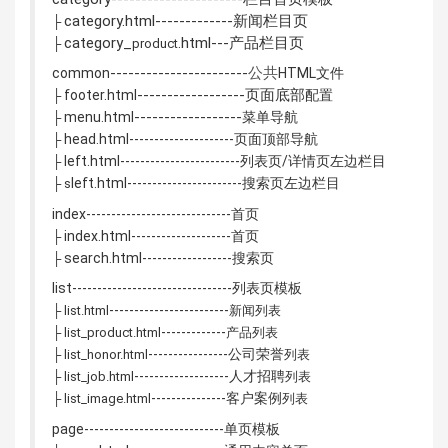
category.html-------------新闻栏目页
├
category_
.html---产品栏目页
├
product
-------
-------
-------
--
公共
common
HTML文件
-------
-------
----页面底部
footer.html
配置
├
-------
-------
----
menu.html
菜单导航
├
head.html---------------------页面顶部导航
├
left.html------------------------列表页/详情页左边栏目
├
left.html-----------------------搜索页左边栏目
├ s
index-----------------------------首页
index.html--------------------首页
├
search.html------------------搜索页
├
list--------------------------------列表页模板
--------
--------
--------
├ list.html
新闻列表
--------
-----
├ list_product.html
产品列表
--------
--------公司荣誉
├ list_honor.html
列表
--------
-----------人才招聘
├ list_job.html
列表
--------
-------客户案例
├ list_image.html
列表
page----------------------------单页模板