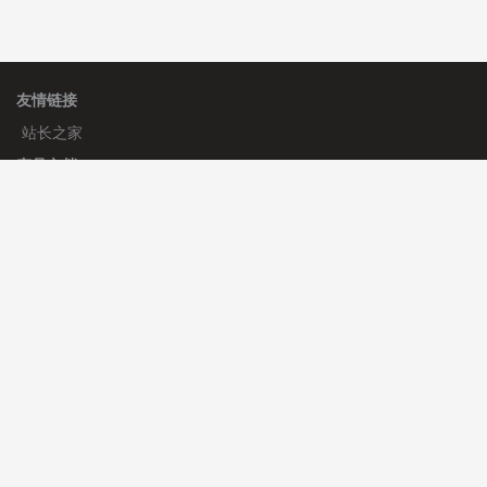
友情链接
站长之家
产品文档
使用手册
标签生成器
应用文档
更新日志
官方帮助
帮助中心
官方公告
使用帮助
安装与部署
服务支持
免费授权
使用协议
开发者中心